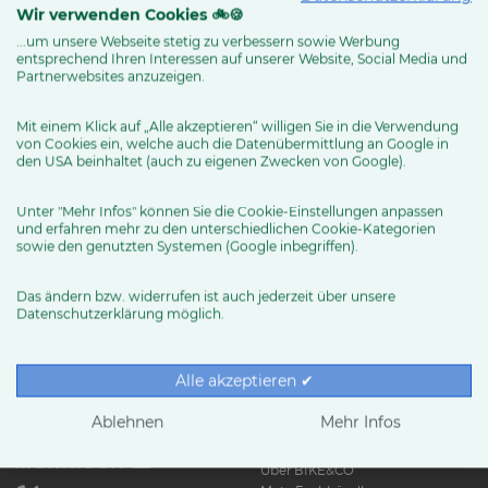
Wir verwenden Cookies 🚲🍪
...um unsere Webseite stetig zu verbessern sowie Werbung
entsprechend Ihren Interessen auf unserer Website, Social Media und
MEHR ERFAHREN
Partnerwebsites anzuzeigen.
Mit einem Klick auf „Alle akzeptieren“ willigen Sie in die Verwendung
von Cookies ein, welche auch die Datenübermittlung an Google in
den USA beinhaltet (auch zu eigenen Zwecken von Google).
Unter "Mehr Infos" können Sie die Cookie-Einstellungen anpassen
und erfahren mehr zu den unterschiedlichen Cookie-Kategorien
sowie den genutzten Systemen (Google inbegriffen).
Das ändern bzw. widerrufen ist auch jederzeit über unsere
Datenschutzerklärung möglich.
RUND UMS RAD
Exklusive BIKE&CO-
Marken
News & Trends
Alle akzeptieren ✔
Ratgeber
Produkttests
Ablehnen
Mehr Infos
HÄNDLER
Über BIKE&CO