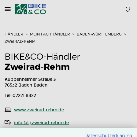
Navigation
öffnen
oder
schließen
HÄNDLER
MEIN FACHHÄNDLER
BADEN-WÜRTTEMBERG
ZWEIRAD-REHM
BIKE&CO-Händler
Zweirad-Rehm
Kuppenheimer Straße 3
76532 Baden-Baden
Tel: 07221 8822
www.zweirad-rehm.de
info (at) zweirad-rehm.de
Routenplaner
Datenschutzerklärung