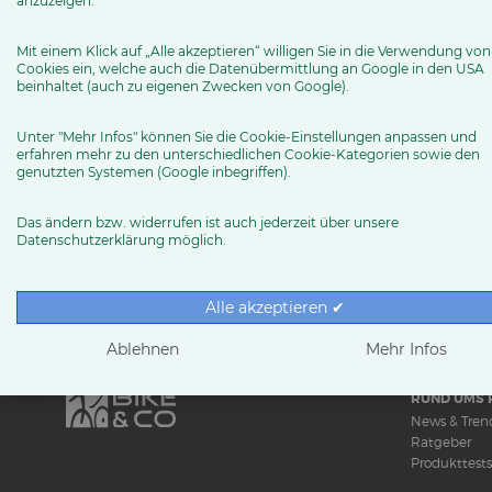
anzuzeigen.
https://multicycle.de/cube-store-nuernberg-sued/
Mit einem Klick auf „Alle akzeptieren“ willigen Sie in die Verwendung von
nuernbergsued (at) multicycle.de
Cookies ein, welche auch die Datenübermittlung an Google in den USA
beinhaltet (auch zu eigenen Zwecken von Google).
Facebook
Unter "Mehr Infos" können Sie die Cookie-Einstellungen anpassen und
Instagram
erfahren mehr zu den unterschiedlichen Cookie-Kategorien sowie den
genutzten Systemen (Google inbegriffen).
Youtube Kanal
Das ändern bzw. widerrufen ist auch jederzeit über unsere
Routenplaner
Datenschutzerklärung möglich.
Alle akzeptieren ✔
MEHR ERFAHREN
Ablehnen
Mehr Infos
RUND UMS 
News & Tren
Ratgeber
Produkttests