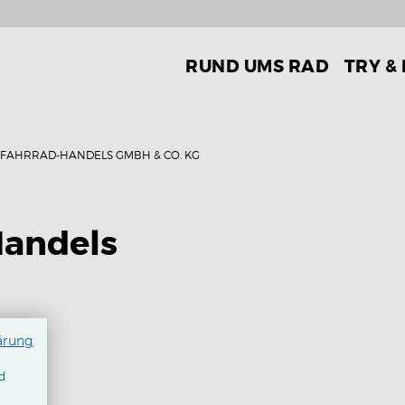
RUND UMS RAD
TRY &
 FAHRRAD-HANDELS GMBH & CO. KG
Handels
ärung
d