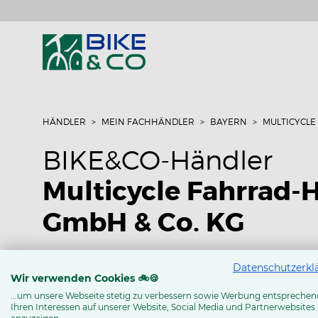
HÄNDLER
MEIN FACHHÄNDLER
BAYERN
MULTICYCLE
BIKE&CO-Händler
Multicycle Fahrrad-
GmbH & Co. KG
Lübener Str. 20
Datenschutzerkl
90471 Nürnberg
Wir verwenden Cookies 🚲🍪
Tel: 0911 98860201
...um unsere Webseite stetig zu verbessern sowie Werbung entsprechen
Ihren Interessen auf unserer Website, Social Media und Partnerwebsites