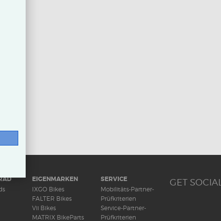
RAD
EIGENMARKEN
SERVICE
GET SOCIAL
ds
IXGO Bikes
Mobilitäts-Partner-
FALTER Bikes
Prüfkriterien
Vii Bikes
Service-Partner-
MATRIX BikeParts
Prüfkriterien