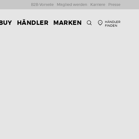
B2B-Vorteile
Mitglied werden
Karriere
Presse
 BUY
HÄNDLER
MARKEN
HÄNDLER
FINDEN
SUCHE