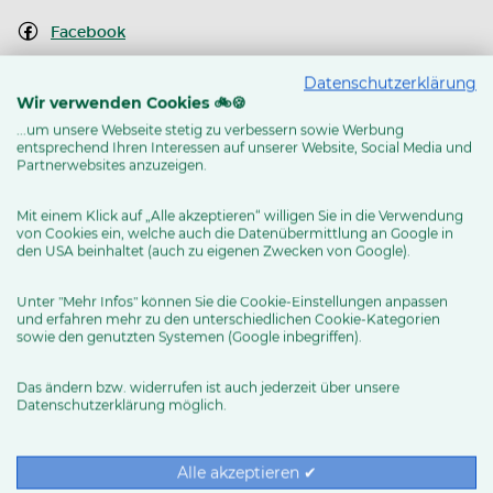
Facebook
Instagram
Datenschutzerklärung
Wir verwenden Cookies 🚲🍪
Youtube Kanal
...um unsere Webseite stetig zu verbessern sowie Werbung
entsprechend Ihren Interessen auf unserer Website, Social Media und
Routenplaner
Partnerwebsites anzuzeigen.
Mit einem Klick auf „Alle akzeptieren“ willigen Sie in die Verwendung
von Cookies ein, welche auch die Datenübermittlung an Google in
MEHR ERFAHREN
den USA beinhaltet (auch zu eigenen Zwecken von Google).
Unter "Mehr Infos" können Sie die Cookie-Einstellungen anpassen
und erfahren mehr zu den unterschiedlichen Cookie-Kategorien
sowie den genutzten Systemen (Google inbegriffen).
Das ändern bzw. widerrufen ist auch jederzeit über unsere
Datenschutzerklärung möglich.
RUND UMS RAD
Exklusive BIKE&CO-
Marken
News & Trends
Alle akzeptieren ✔
Ratgeber