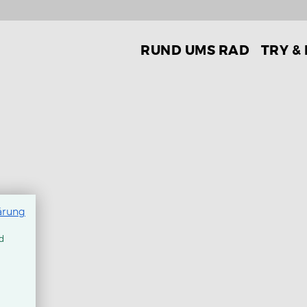
RUND UMS RAD
TRY &
ärung
d