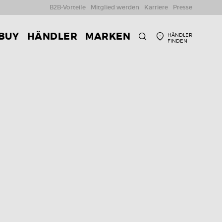
B2B-Vorteile
Mitglied werden
Karriere
Presse
 BUY
HÄNDLER
MARKEN
HÄNDLER
FINDEN
SUCHE