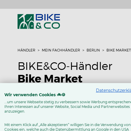
HÄNDLER
MEIN FACHHÄNDLER
BERLIN
BIKE MARKET
BIKE&CO-Händler
Bike Market
Datenschutzerkl
Uhlandstrasse 63
Wir verwenden Cookies 🚲🍪
10719 Berlin
...um unsere Webseite stetig zu verbessern sowie Werbung entsprechen
Ihren Interessen auf unserer Website, Social Media und Partnerwebsites
Tel: 030 86 10 007
anzuzeigen.
www.bikemarketcity.de
Mit einem Klick auf „Alle akzeptieren“ willigen Sie in die Verwendung von
Cookies ein, welche auch die Datenübermittlung an Google in den USA