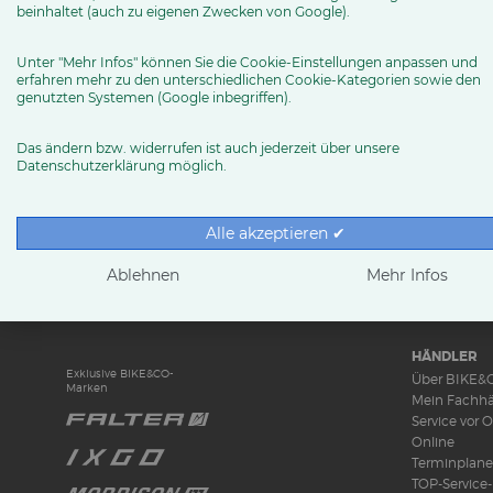
info (at) bikemarketcity.de
beinhaltet (auch zu eigenen Zwecken von Google).
Routenplaner
Unter "Mehr Infos" können Sie die Cookie-Einstellungen anpassen und
erfahren mehr zu den unterschiedlichen Cookie-Kategorien sowie den
genutzten Systemen (Google inbegriffen).
MEHR ERFAHREN
Das ändern bzw. widerrufen ist auch jederzeit über unsere
Datenschutzerklärung möglich.
Alle akzeptieren ✔
RUND UMS 
News & Tren
Ablehnen
Mehr Infos
Ratgeber
Produkttests
HÄNDLER
Exklusive BIKE&CO-
Über BIKE&
Marken
Mein Fachhä
Service vor O
Online
Terminplane
TOP-Service-