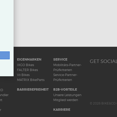
RAD
EIGENMARKEN
SERVICE
GET SOCIAL
ds
IXGO Bikes
Mobilitäts-Partner-
FALTER Bikes
Prüfkriterien
Vii Bikes
Service-Partner-
MATRIX BikeParts
Prüfkriterien
BARRIEREFREIHEIT
B2B-VORTEILE
CO
ndler
Unsere Leistungen
rt
Mitglied werden
© 2026 BIKE&CO 
KARRIERE
r