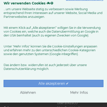
Wir verwenden Cookies 🚲🍪
...um unsere Webseite stetig zu verbessern sowie Werbung
entsprechend Ihren Interessen auf unserer Website, Social Media und
MEHR ERFAHREN
Partnerwebsites anzuzeigen.
Mit einem Klick auf „Alle akzeptieren“ willigen Sie in die Verwendung
von Cookies ein, welche auch die Datenübermittlung an Google in
den USA beinhaltet (auch zu eigenen Zwecken von Google).
Unter "Mehr Infos" können Sie die Cookie-Einstellungen anpassen
und erfahren mehr zu den unterschiedlichen Cookie-Kategorien
sowie den genutzten Systemen (Google inbegriffen).
Das ändern bzw. widerrufen ist auch jederzeit über unsere
Datenschutzerklärung möglich.
RUND UMS RAD
Exklusive BIKE&CO-
Marken
News & Trends
Alle akzeptieren ✔
Ratgeber
Produkttests
Ablehnen
Mehr Infos
HÄNDLER
Über BIKE&CO