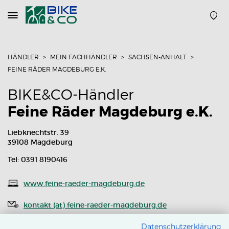
Navigation
öffnen
oder
schließen
HÄNDLER
MEIN FACHHÄNDLER
SACHSEN-ANHALT
FEINE RÄDER MAGDEBURG E.K.
BIKE&CO-Händler
Feine Räder Magdeburg e.K.
Liebknechtstr. 39
39108 Magdeburg
Tel: 0391 8190416
www.feine-raeder-magdeburg.de
kontakt (at) feine-raeder-magdeburg.de
Routenplaner
Datenschutzerklärung