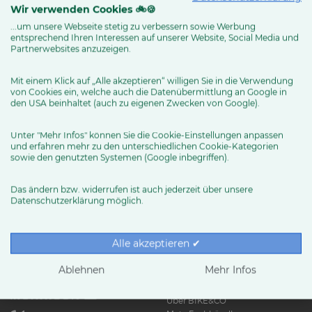
Wir verwenden Cookies 🚲🍪
...um unsere Webseite stetig zu verbessern sowie Werbung
entsprechend Ihren Interessen auf unserer Website, Social Media und
MEHR ERFAHREN
Partnerwebsites anzuzeigen.
Mit einem Klick auf „Alle akzeptieren“ willigen Sie in die Verwendung
von Cookies ein, welche auch die Datenübermittlung an Google in
den USA beinhaltet (auch zu eigenen Zwecken von Google).
Unter "Mehr Infos" können Sie die Cookie-Einstellungen anpassen
und erfahren mehr zu den unterschiedlichen Cookie-Kategorien
sowie den genutzten Systemen (Google inbegriffen).
Das ändern bzw. widerrufen ist auch jederzeit über unsere
Datenschutzerklärung möglich.
RUND UMS RAD
Exklusive BIKE&CO-
Marken
News & Trends
Alle akzeptieren ✔
Ratgeber
Produkttests
Ablehnen
Mehr Infos
HÄNDLER
Über BIKE&CO