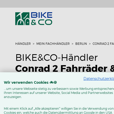
HÄNDLER
MEIN FACHHÄNDLER
BERLIN
CONRAD 2 F
BIKE&CO-Händler
Conrad 2 Fahrräder 
Datenschutzerkl
Schlüterstr. 16
Wir verwenden Cookies 🚲🍪
10625 Berlin
...um unsere Webseite stetig zu verbessern sowie Werbung entsprechen
Ihren Interessen auf unserer Website, Social Media und Partnerwebsites
Tel: 030/31808080
anzuzeigen.
www.conrad-fahrrad.de
Mit einem Klick auf „Alle akzeptieren“ willigen Sie in die Verwendung von
Cookies ein, welche auch die Datenübermittlung an Google in den USA