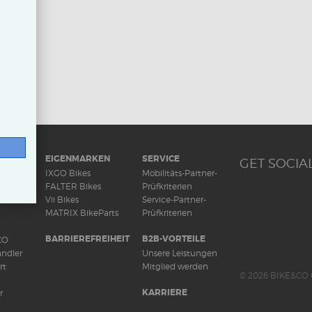
RAD
EIGENMARKEN
SERVICE
GET SOCIAL
ds
IXGO Bikes
Mobilitäts-Partner-
FALTER Bikes
Prüfkriterien
Vii Bikes
Service-Partner-
MATRIX BikeParts
Prüfkriterien
BARRIEREFREIHEIT
B2B-VORTEILE
CO
ndler
Unsere Leistungen
rt
Mitglied werden
© 2026 BIKE&CO 
KARRIERE
r