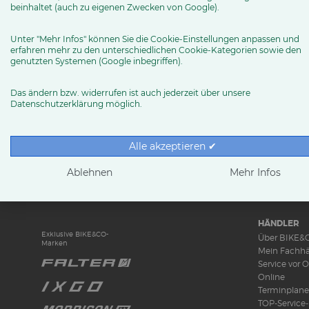
tp (at) conrad-fahrrad.de
beinhaltet (auch zu eigenen Zwecken von Google).
Routenplaner
Unter "Mehr Infos" können Sie die Cookie-Einstellungen anpassen und
erfahren mehr zu den unterschiedlichen Cookie-Kategorien sowie den
genutzten Systemen (Google inbegriffen).
MEHR ERFAHREN
Das ändern bzw. widerrufen ist auch jederzeit über unsere
Datenschutzerklärung möglich.
Alle akzeptieren ✔
RUND UMS 
News & Tren
Ablehnen
Mehr Infos
Ratgeber
Produkttests
HÄNDLER
Exklusive BIKE&CO-
Über BIKE&
Marken
Mein Fachhä
Service vor O
Online
Terminplane
TOP-Service-