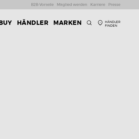
B2B-Vorteile
Mitglied werden
Karriere
Presse
 BUY
HÄNDLER
MARKEN
HÄNDLER
FINDEN
SUCHE