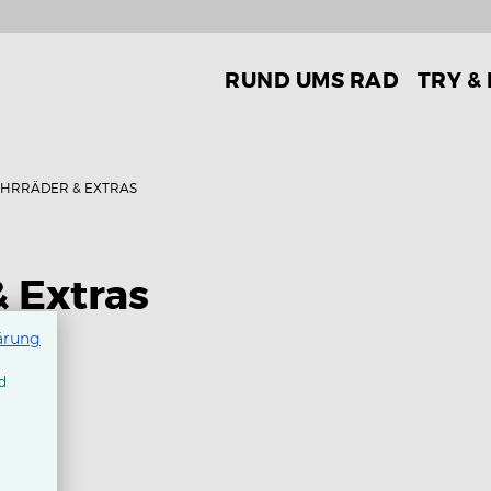
RUND UMS RAD
TRY &
AHRRÄDER & EXTRAS
& Extras
ärung
d