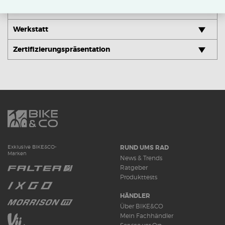
Reparaturablauf
Werkstatt
Zertifizierungspräsentation
RUND UMS RAD
Exklusive BIKE&CO-
Marken
News & Trends
Ratgeber
Produkttests
HÄNDLER
Über BIKE&CO
Mein Fachhändler