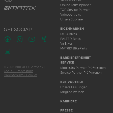
Service vor Ort
Online Terminplaner
TOP-Service-Partner
Videoportraits
Unsere Jubilare
GET SOCIAL!
EIGENMARKEN
IXGO Bikes
FALTER Bikes
Vii Bikes
Folge
Folge
Folge
Folge
MATRIX BikeParts
uns
uns
uns
uns
auf
auf
auf
auf
Folge
BARRIEREFREIHEIT
Facebook
Instagram
Youtube
Xing
uns
SERVICE
© 2026 BIKE&CO Germany |
auf
Mobilitäts-Partner-Prüfkriterien
Kontakt
Impressum
LinkedIn
Service-Partner-Prüfkriterien
Datenschutz & Cookies
B2B-VORTEILE
Unsere Leistungen
Mitglied werden
KARRIERE
PRESSE