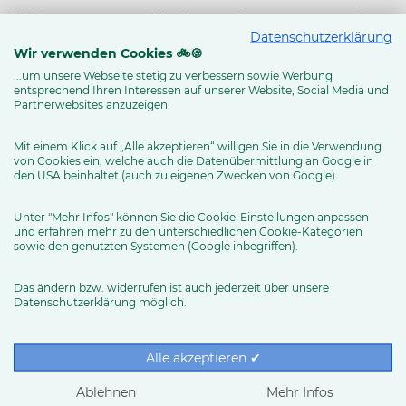
Verbesserungspotential erkannt und umgesetzt, um das
Datenschutzerklärung
Vertrauen in die Qualität der Dienstleistungen des Partners
Wir verwenden Cookies 🚲🍪
zu stärken. Es wird durch qualifizierte Fachberater im
...um unsere Webseite stetig zu verbessern sowie Werbung
entsprechend Ihren Interessen auf unserer Website, Social Media und
Betrieb des Partners auf der Basis einheitlicher
Partnerwebsites anzuzeigen.
Qualitätskriterien durchgeführt. U.a. werden die
untenstehenden Prozesse geprüft und zertifiziert.
Mit einem Klick auf „Alle akzeptieren“ willigen Sie in die Verwendung
von Cookies ein, welche auch die Datenübermittlung an Google in
den USA beinhaltet (auch zu eigenen Zwecken von Google).
Nach der Erstzertifizierung der Fachwerkstatt, werden die
erbrachten Serviceleistungen fortlaufend überprüft und
Unter "Mehr Infos" können Sie die Cookie-Einstellungen anpassen
und erfahren mehr zu den unterschiedlichen Cookie-Kategorien
bei Schlechtleistungen wird gemeinschaftlich
sowie den genutzten Systemen (Google inbegriffen).
nachgebessert.
Das ändern bzw. widerrufen ist auch jederzeit über unsere
Neben der Fachwerkstatt-Zertifizierung entwickelt sich der
Datenschutzerklärung möglich.
Händler in weiteren Service-Bereichen weiter, um diese zu
optimieren und dem Endkunden eine professionelle und
Alle akzeptieren ✔
bestmögliche Serviceerfahrung bieten zu können.
Ablehnen
Mehr Infos