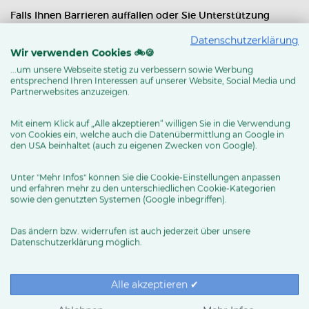
Falls Ihnen Barrieren auffallen oder Sie Unterstützung
benötigen, freuen wir uns über Ihre Rückmeldung:
Datenschutzerklärung
Wir verwenden Cookies 🚲🍪
📧 E-Mail: info@bikeundco.de
...um unsere Webseite stetig zu verbessern sowie Werbung
📞 Telefon: 05246 92010
entsprechend Ihren Interessen auf unserer Website, Social Media und
Partnerwebsites anzuzeigen.
Vielen Dank für Ihr Verständnis!
Mit einem Klick auf „Alle akzeptieren“ willigen Sie in die Verwendung
von Cookies ein, welche auch die Datenübermittlung an Google in
den USA beinhaltet (auch zu eigenen Zwecken von Google).
Unter "Mehr Infos" können Sie die Cookie-Einstellungen anpassen
und erfahren mehr zu den unterschiedlichen Cookie-Kategorien
sowie den genutzten Systemen (Google inbegriffen).
Das ändern bzw. widerrufen ist auch jederzeit über unsere
Datenschutzerklärung möglich.
RUND UMS RAD
Exklusive BIKE&CO-
Marken
News & Trends
Alle akzeptieren ✔
Ratgeber
Produkttests