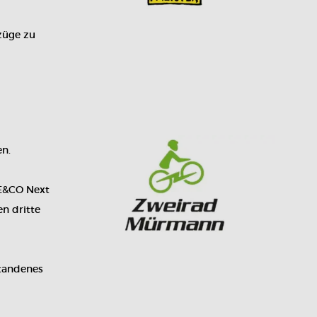
züge zu
en.
KE&CO Next
n dritte
standenes