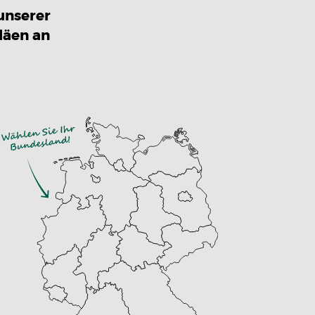
unserer
läen an