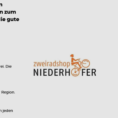
n
en zum
die gute
ei. Die
 Region.
h jeden