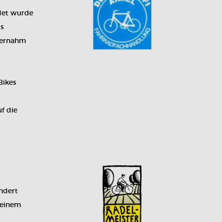
ndet wurde
us
übernahm
Bikes
f die
ndert
 einem