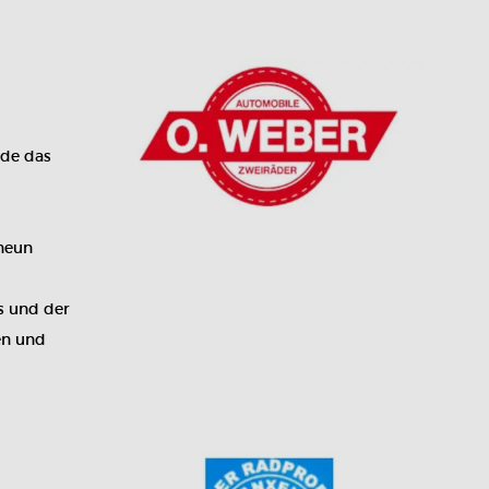
rde das
 neun
s und der
en und