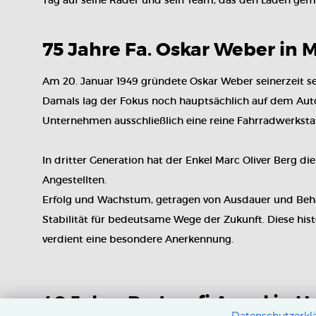
Tag auf seine Räder und sein Team, das den Laden gem
75 Jahre Fa. Oskar Weber in 
Am 20. Januar 1949 gründete Oskar Weber seinerzeit s
Damals lag der Fokus noch hauptsächlich auf dem Auto
Unternehmen ausschließlich eine reine Fahrradwerkstatt
In dritter Generation hat der Enkel Marc Oliver Berg 
Angestellten.
Erfolg und Wachstum, getragen von Ausdauer und Beharr
Stabilität für bedeutsame Wege der Zukunft. Diese his
verdient eine besondere Anerkennung.
40 Jahre Radprofi Anxel in