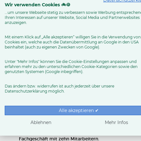
Datenschutzerkl
Wir verwenden Cookies 🚲🍪
In zweiter Generation führt mittlerweile Heinrich Anxe
...um unsere Webseite stetig zu verbessern sowie Werbung entsprechen
das Unternehmen ursprünglich vor 40 Jahren als "Der R
Ihren Interessen auf unserer Website, Social Media und Partnerwebsites
anzuzeigen.
Zweiradwerkstatt an den Alten Uentroper Weg in Werries
das Geschäft 1998.
Mit einem Klick auf „Alle akzeptieren“ willigen Sie in die Verwendung von
Cookies ein, welche auch die Datenübermittlung an Google in den USA
beinhaltet (auch zu eigenen Zwecken von Google).
Auf einer Verkaufsfläche von 250 m² wird den Kunden e
einschließlich Kinderfahrrädern präsentiert.
Unter "Mehr Infos" können Sie die Cookie-Einstellungen anpassen und
erfahren mehr zu den unterschiedlichen Cookie-Kategorien sowie den
Unternehmen wie Radprofi Anxel, die sich durch hohe 
genutzten Systemen (Google inbegriffen).
entscheidenden Markttrends ausrichten, haben langfrist
Das ändern bzw. widerrufen ist auch jederzeit über unsere
Datenschutzerklärung möglich.
25 Jahre Radelmeister in Gi
Alle akzeptieren ✔
Seit 1999 führt Bernhard Willer das Fahrradfachgesch
Ablehnen
Mehr Infos
große Freude. Von einstigen Ein-Mann- und Familien-Be
Fachgeschäft mit zehn Mitarbeitern.