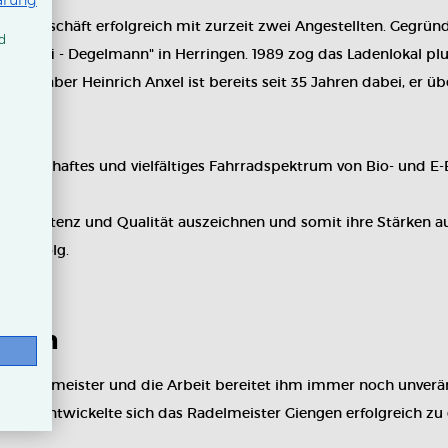
ärung
l das Geschäft erfolgreich mit zurzeit zwei Angestellten. Gegrü
d
adprofi - Degelmann" in Herringen. 1989 zog das Ladenlokal pl
. Inhaber Heinrich Anxel ist bereits seit 35 Jahren dabei, er 
in namhaftes und vielfältiges Fahrradspektrum von Bio- und E-
Kompetenz und Qualität auszeichnen und somit ihre Stärken au
ig Erfolg.
engen
äft Radelmeister und die Arbeit bereitet ihm immer noch unverä
trieb entwickelte sich das Radelmeister Giengen erfolgreich zu