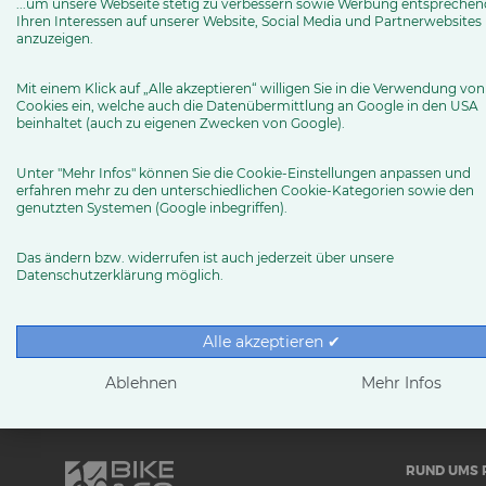
Betrieb des Partners auf der Basis einheitlicher Quali
...um unsere Webseite stetig zu verbessern sowie Werbung entsprechen
Ihren Interessen auf unserer Website, Social Media und Partnerwebsites
geprüft und zertifiziert.
anzuzeigen.
Nach der Erstzertifizierung des Verkaufsteams, werden
Mit einem Klick auf „Alle akzeptieren“ willigen Sie in die Verwendung von
Cookies ein, welche auch die Datenübermittlung an Google in den USA
Schlechtleistungen wird gemeinschaftlich nachgebesse
beinhaltet (auch zu eigenen Zwecken von Google).
Neben der Verkaufszertifizierung entwickelt sich der 
Unter "Mehr Infos" können Sie die Cookie-Einstellungen anpassen und
dem Endkunden eine professionelle und bestmögliche 
erfahren mehr zu den unterschiedlichen Cookie-Kategorien sowie den
genutzten Systemen (Google inbegriffen).
Terminvergabeprozess
Das ändern bzw. widerrufen ist auch jederzeit über unsere
Datenschutzerklärung möglich.
Verkauf
Zertifizierungspräsentation
Alle akzeptieren ✔
Ablehnen
Mehr Infos
RUND UMS 