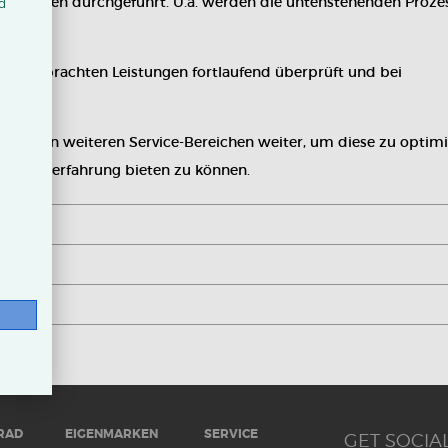
tätskriterien durchgeführt. U.a. werden die untenstehenden Proze
d
 die erbrachten Leistungen fortlaufend überprüft und bei
rt.
Händler in weiteren Service-Bereichen weiter, um diese zu optim
Serviceerfahrung bieten zu können.
RAD
EIGENMARKEN
SERVICE
GET SOCIAL