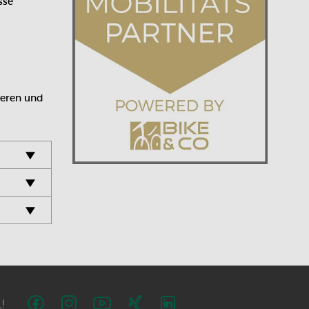
sse
ieren und
!