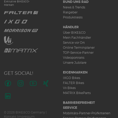
RUND UMS RAD
Exklusive BIKE&CO-
Marken
News & Trends
Ratgeber
Produkttests
HÄNDLER
Über BIKE&CO
Mein Fachhändler
Service vor Ort
Online Terminplaner
TOP-Service-Partner
Videoportraits
Unsere Jubilare
GET SOCIAL!
EIGENMARKEN
IXGO Bikes
FALTER Bikes
Vii Bikes
Folge
Folge
Folge
Folge
MATRIX BikeParts
uns
uns
uns
uns
auf
auf
auf
auf
Folge
BARRIEREFREIHEIT
Facebook
Instagram
Youtube
Xing
uns
SERVICE
© 2026 BIKE&CO Germany |
auf
Mobilitäts-Partner-Prüfkriterien
Kontakt
Impressum
LinkedIn