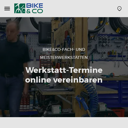
Navigation
öffnen
oder
schließen
BIKE&CO-FACH- UND
MEISTERWERKSTÄTTEN
Werkstatt-Termine
online vereinbaren