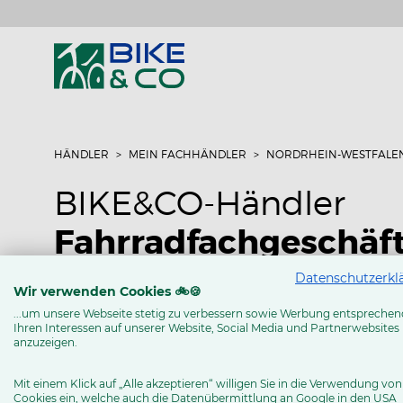
HÄNDLER
MEIN FACHHÄNDLER
NORDRHEIN-WESTFALE
BIKE&CO-Händler
Fahrradfachgeschäft
Datenschutzerkl
Jöllenbecker Str. 204
Wir verwenden Cookies 🚲🍪
33613 Bielefeld
...um unsere Webseite stetig zu verbessern sowie Werbung entsprechen
Ihren Interessen auf unserer Website, Social Media und Partnerwebsites
Tel: 0521 39957893
anzuzeigen.
www.bega-bike.de
Mit einem Klick auf „Alle akzeptieren“ willigen Sie in die Verwendung von
Cookies ein, welche auch die Datenübermittlung an Google in den USA