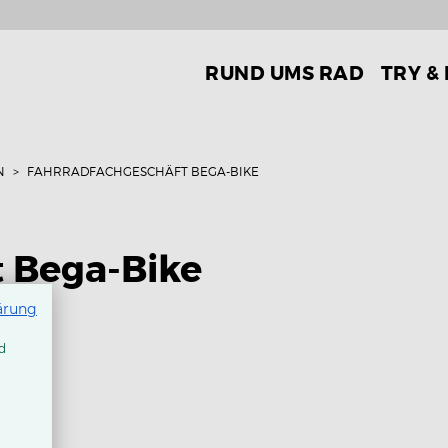
RUND UMS RAD
TRY &
N
FAHRRADFACHGESCHÄFT BEGA-BIKE
 Bega-Bike
ärung
d