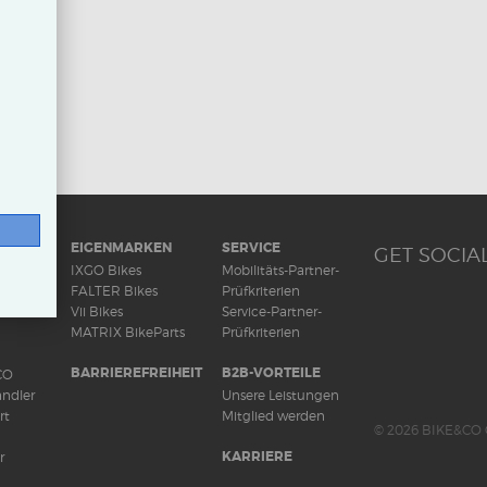
RAD
EIGENMARKEN
SERVICE
GET SOCIAL
ds
IXGO Bikes
Mobilitäts-Partner-
FALTER Bikes
Prüfkriterien
Vii Bikes
Service-Partner-
MATRIX BikeParts
Prüfkriterien
BARRIEREFREIHEIT
B2B-VORTEILE
CO
ndler
Unsere Leistungen
rt
Mitglied werden
© 2026 BIKE&CO 
KARRIERE
r