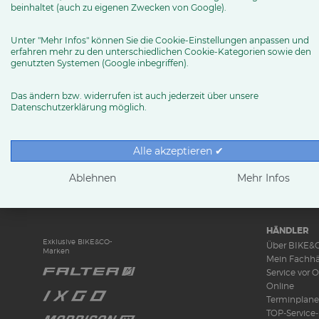
info (at) bega-bike.de
beinhaltet (auch zu eigenen Zwecken von Google).
Routenplaner
Unter "Mehr Infos" können Sie die Cookie-Einstellungen anpassen und
erfahren mehr zu den unterschiedlichen Cookie-Kategorien sowie den
genutzten Systemen (Google inbegriffen).
MEHR ERFAHREN
Das ändern bzw. widerrufen ist auch jederzeit über unsere
Datenschutzerklärung möglich.
Alle akzeptieren ✔
RUND UMS 
News & Tren
Ablehnen
Mehr Infos
Ratgeber
Produkttests
HÄNDLER
Exklusive BIKE&CO-
Über BIKE&
Marken
Mein Fachhä
Service vor O
Online
Terminplane
TOP-Service-