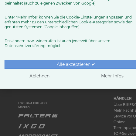
beinhaltet (auch zu eigenen Zwecken von Google).
Unter "Mehr Infos" können Sie die Cookie-Einstellungen anpassen und
erfahren mehr zu den unterschiedlichen Cookie-Kategorien sowie den
genutzten Systemen (Google inbegriffen).
Das ändern bzw. widerrufen ist auch jederzeit über unsere
Datenschutzerklärung möglich.
Alle akzeptieren ✔
RUND UMS 
News & Tren
Ablehnen
Mehr Infos
Ratgeber
Produkttests
HÄNDLER
Exklusive BIKE&CO-
Über BIKE&
Marken
Mein Fachhä
Service vor O
Online
Terminplane
TOP-Service-