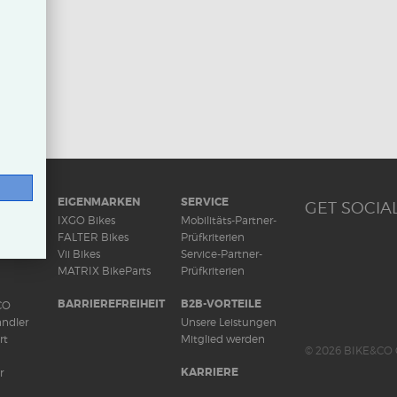
RAD
EIGENMARKEN
SERVICE
GET SOCIAL
ds
IXGO Bikes
Mobilitäts-Partner-
FALTER Bikes
Prüfkriterien
Vii Bikes
Service-Partner-
MATRIX BikeParts
Prüfkriterien
BARRIEREFREIHEIT
B2B-VORTEILE
CO
ndler
Unsere Leistungen
rt
Mitglied werden
© 2026 BIKE&CO 
KARRIERE
r