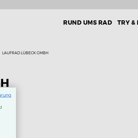
RUND UMS RAD
TRY &
LAUFRAD LÜBECK GMBH
bH
ärung
d