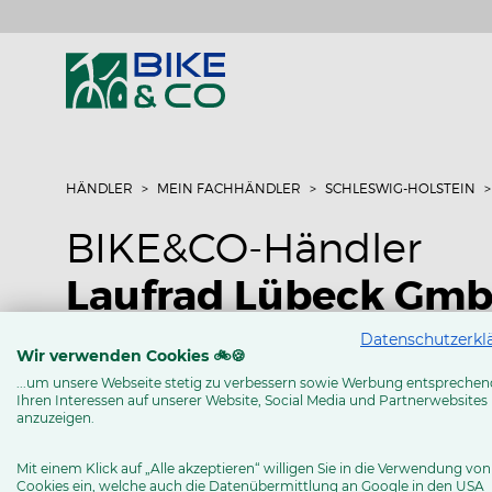
HÄNDLER
MEIN FACHHÄNDLER
SCHLESWIG-HOLSTEIN
BIKE&CO-Händler
Laufrad Lübeck Gm
Datenschutzerkl
Im Gleisdreieck 12
Wir verwenden Cookies 🚲🍪
23566 Lübeck
...um unsere Webseite stetig zu verbessern sowie Werbung entsprechen
Ihren Interessen auf unserer Website, Social Media und Partnerwebsites
laufrad-gleisdreieck (at) freenet.de
anzuzeigen.
Routenplaner
Mit einem Klick auf „Alle akzeptieren“ willigen Sie in die Verwendung von
Cookies ein, welche auch die Datenübermittlung an Google in den USA