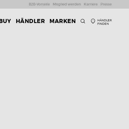
B2B-Vorteile
Mitglied werden
Karriere
Presse
 BUY
HÄNDLER
MARKEN
HÄNDLER
FINDEN
SUCHE