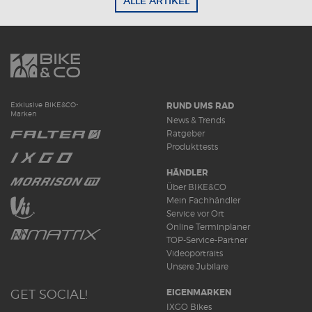
ALLE ARTIKEL
RUND UMS RAD
Exklusive BIKE&CO-
Marken
News & Trends
Ratgeber
Produkttests
HÄNDLER
Über BIKE&CO
Mein Fachhändler
Service vor Ort
Online Terminplaner
TOP-Service-Partner
Videoportraits
Unsere Jubilare
GET SOCIAL!
EIGENMARKEN
IXGO Bikes