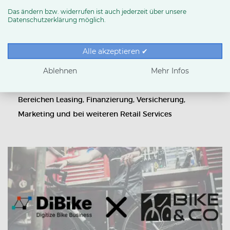
Das ändern bzw. widerrufen ist auch jederzeit über unsere
Datenschutzerklärung möglich.
NEWS & TRENDS
Nico Wilhelm übernimmt neu
geschaffene Position des Retail
Alle akzeptieren ✔
Services Consultant
Ablehnen
Mehr Infos
BIKE&CO stärkt Händlerunterstützung in den
Bereichen Leasing, Finanzierung, Versicherung,
Marketing und bei weiteren Retail Services