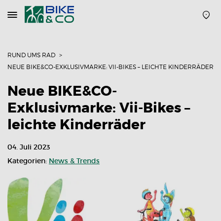
Navigation
öffnen
oder
schließen
RUND UMS RAD
NEUE BIKE&CO-EXKLUSIVMARKE: VII-BIKES – LEICHTE KINDERRÄDER
Neue BIKE&CO-
Exklusivmarke: Vii-Bikes –
leichte Kinderräder
04. Juli 2023
Kategorien:
News & Trends