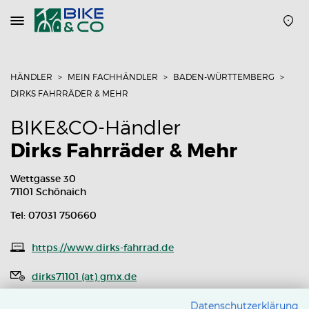
Navigation
öffnen
oder
schließen
HÄNDLER
MEIN FACHHÄNDLER
BADEN-WÜRTTEMBERG
DIRKS FAHRRÄDER & MEHR
BIKE&CO-Händler
Dirks Fahrräder & Mehr
Wettgasse 30
71101 Schönaich
Tel: 07031 750660
https://www.dirks-fahrrad.de
dirks71101 (at) gmx.de
Routenplaner
Datenschutzerklärung