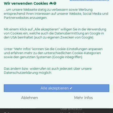
Wir verwenden Cookies 🚲🍪
...um unsere Webseite stetig zu verbessern sowie Werbung
entsprechend Ihren Interessen auf unserer Website, Social Media und
MEHR ERFAHREN
Partnerwebsites anzuzeigen.
Mit einem Klick auf „Alle akzeptieren“ willigen Sie in die Verwendung
von Cookies ein, welche auch die Datenübermittlung an Google in
den USA beinhaltet (auch zu eigenen Zwecken von Google).
Unter "Mehr Infos" können Sie die Cookie-Einstellungen anpassen
und erfahren mehr zu den unterschiedlichen Cookie-Kategorien
sowie den genutzten Systemen (Google inbegriffen).
Das ändern bzw. widerrufen ist auch jederzeit über unsere
Datenschutzerklärung möglich.
RUND UMS RAD
Exklusive BIKE&CO-
Marken
News & Trends
Alle akzeptieren ✔
Ratgeber
Produkttests
Ablehnen
Mehr Infos
HÄNDLER
Über BIKE&CO