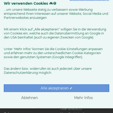
Wir verwenden Cookies 🚲🍪
...um unsere Webseite stetig zu verbessern sowie Werbung
entsprechend Ihren Interessen auf unserer Website, Social Media und
MEHR ERFAHREN
Partnerwebsites anzuzeigen.
Mit einem Klick auf „Alle akzeptieren“ willigen Sie in die Verwendung
von Cookies ein, welche auch die Datenübermittlung an Google in
den USA beinhaltet (auch zu eigenen Zwecken von Google).
Unter "Mehr Infos" können Sie die Cookie-Einstellungen anpassen
und erfahren mehr zu den unterschiedlichen Cookie-Kategorien
sowie den genutzten Systemen (Google inbegriffen).
Das ändern bzw. widerrufen ist auch jederzeit über unsere
Datenschutzerklärung möglich.
RUND UMS RAD
Exklusive BIKE&CO-
Marken
News & Trends
Alle akzeptieren ✔
Ratgeber
Produkttests
Ablehnen
Mehr Infos
HÄNDLER
Über BIKE&CO