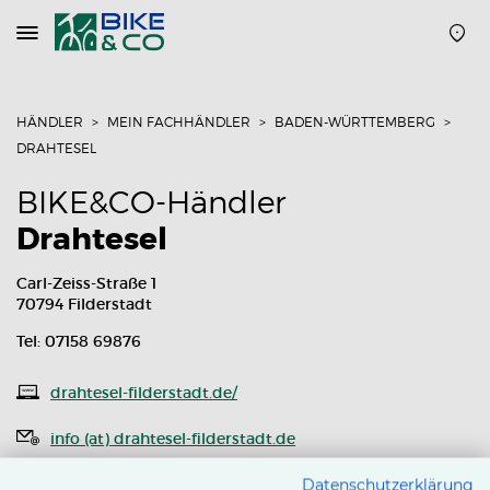
Navigation
öffnen
oder
schließen
HÄNDLER
MEIN FACHHÄNDLER
BADEN-WÜRTTEMBERG
DRAHTESEL
BIKE&CO-Händler
Drahtesel
Carl-Zeiss-Straße 1
70794 Filderstadt
Tel: 07158 69876
drahtesel-filderstadt.de/
info (at) drahtesel-filderstadt.de
Routenplaner
Datenschutzerklärung