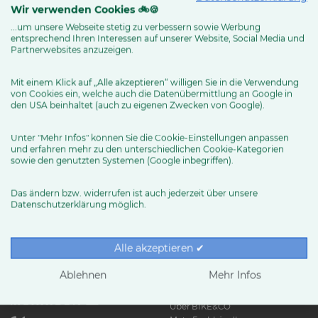
Wir verwenden Cookies 🚲🍪
...um unsere Webseite stetig zu verbessern sowie Werbung
entsprechend Ihren Interessen auf unserer Website, Social Media und
MEHR ERFAHREN
Partnerwebsites anzuzeigen.
Mit einem Klick auf „Alle akzeptieren“ willigen Sie in die Verwendung
von Cookies ein, welche auch die Datenübermittlung an Google in
den USA beinhaltet (auch zu eigenen Zwecken von Google).
Unter "Mehr Infos" können Sie die Cookie-Einstellungen anpassen
und erfahren mehr zu den unterschiedlichen Cookie-Kategorien
sowie den genutzten Systemen (Google inbegriffen).
Das ändern bzw. widerrufen ist auch jederzeit über unsere
Datenschutzerklärung möglich.
RUND UMS RAD
Exklusive BIKE&CO-
Marken
News & Trends
Alle akzeptieren ✔
Ratgeber
Produkttests
Ablehnen
Mehr Infos
HÄNDLER
Über BIKE&CO