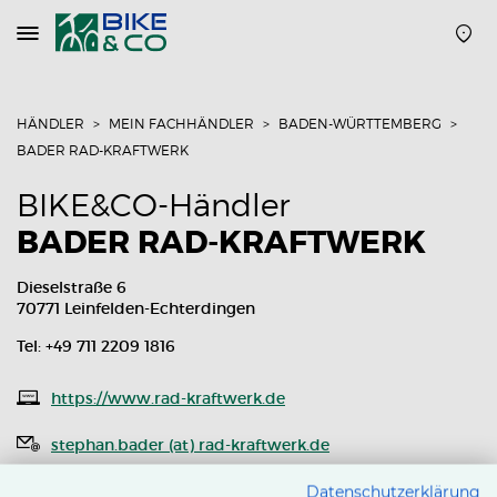
Navigation
öffnen
oder
schließen
HÄNDLER
MEIN FACHHÄNDLER
BADEN-WÜRTTEMBERG
BADER RAD-KRAFTWERK
BIKE&CO-Händler
BADER RAD-KRAFTWERK
Dieselstraße 6
70771 Leinfelden-Echterdingen
Tel: +49 711 2209 1816
https://www.rad-kraftwerk.de
stephan.bader (at) rad-kraftwerk.de
Routenplaner
Datenschutzerklärung