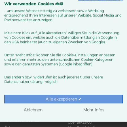
Wir verwenden Cookies 🚲🍪
...um unsere Webseite stetig zu verbessern sowie Werbung
entsprechend Ihren Interessen auf unserer Website, Social Media und
MEHR ERFAHREN
Partnerwebsites anzuzeigen.
Mit einem Klick auf „Alle akzeptieren“ willigen Sie in die Verwendung
von Cookies ein, welche auch die Datenübermittlung an Google in
den USA beinhaltet (auch zu eigenen Zwecken von Google).
Unter "Mehr Infos" können Sie die Cookie-Einstellungen anpassen
und erfahren mehr zu den unterschiedlichen Cookie-Kategorien
sowie den genutzten Systemen (Google inbegriffen).
Das ändern bzw. widerrufen ist auch jederzeit über unsere
Datenschutzerklärung möglich.
RUND UMS RAD
Exklusive BIKE&CO-
Marken
News & Trends
Alle akzeptieren ✔
Ratgeber
Produkttests
Ablehnen
Mehr Infos
HÄNDLER
Über BIKE&CO