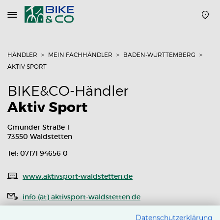
Navigation
öffnen
oder
schließen
HÄNDLER
MEIN FACHHÄNDLER
BADEN-WÜRTTEMBERG
AKTIV SPORT
BIKE&CO-Händler
Aktiv Sport
Gmünder Straße 1
73550 Waldstetten
Tel: 07171 94656 0
www.aktivsport-waldstetten.de
info (at) aktivsport-waldstetten.de
Routenplaner
Datenschutzerklärung