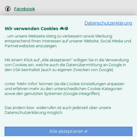
Facebook
Instagram
Datenschutzerklärung
Wir verwenden Cookies 🚲🍪
Youtube Kanal
...um unsere Webseite stetig zu verbessern sowie Werbung
entsprechend Ihren Interessen auf unserer Website, Social Media und
Routenplaner
Partnerwebsites anzuzeigen.
Mit einem Klick auf „Alle akzeptieren“ willigen Sie in die Verwendung
von Cookies ein, welche auch die Datenübermittlung an Google in
MEHR ERFAHREN
den USA beinhaltet (auch zu eigenen Zwecken von Google).
Unter "Mehr Infos" können Sie die Cookie-Einstellungen anpassen
und erfahren mehr zu den unterschiedlichen Cookie-Kategorien
sowie den genutzten Systemen (Google inbegriffen).
Das ändern bzw. widerrufen ist auch jederzeit über unsere
Datenschutzerklärung möglich.
RUND UMS RAD
Exklusive BIKE&CO-
Marken
News & Trends
Alle akzeptieren ✔
Ratgeber