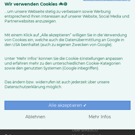
Wir verwenden Cookies 🚲🍪
...um unsere Webseite stetig zu verbessern sowie Werbung
entsprechend Ihren Interessen auf unserer Website, Social Media und
MEHR ERFAHREN
Partnerwebsites anzuzeigen.
Mit einem Klick auf „Alle akzeptieren“ willigen Sie in die Verwendung
von Cookies ein, welche auch die Datenübermittlung an Google in
den USA beinhaltet (auch zu eigenen Zwecken von Google).
Unter "Mehr Infos" können Sie die Cookie-Einstellungen anpassen
und erfahren mehr zu den unterschiedlichen Cookie-Kategorien
sowie den genutzten Systemen (Google inbegriffen).
Das ändern bzw. widerrufen ist auch jederzeit über unsere
Datenschutzerklärung möglich.
RUND UMS RAD
Exklusive BIKE&CO-
Marken
News & Trends
Alle akzeptieren ✔
Ratgeber
Produkttests
Ablehnen
Mehr Infos
HÄNDLER
Über BIKE&CO