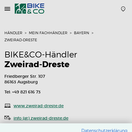
Navigation
öffnen
oder
schließen
HÄNDLER
MEIN FACHHÄNDLER
BAYERN
ZWEIRAD-DRESTE
BIKE&CO-Händler
Zweirad-Dreste
Friedberger Str. 107
86163 Augsburg
Tel: +49 821 616 73
www.zweirad-dreste.de
info (at) zweirad-dreste.de
Routenplaner
Datenschutzerklärung