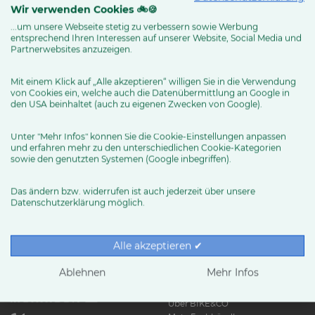
Wir verwenden Cookies 🚲🍪
...um unsere Webseite stetig zu verbessern sowie Werbung
entsprechend Ihren Interessen auf unserer Website, Social Media und
MEHR ERFAHREN
Partnerwebsites anzuzeigen.
Mit einem Klick auf „Alle akzeptieren“ willigen Sie in die Verwendung
von Cookies ein, welche auch die Datenübermittlung an Google in
den USA beinhaltet (auch zu eigenen Zwecken von Google).
Unter "Mehr Infos" können Sie die Cookie-Einstellungen anpassen
und erfahren mehr zu den unterschiedlichen Cookie-Kategorien
sowie den genutzten Systemen (Google inbegriffen).
Das ändern bzw. widerrufen ist auch jederzeit über unsere
Datenschutzerklärung möglich.
RUND UMS RAD
Exklusive BIKE&CO-
Marken
News & Trends
Alle akzeptieren ✔
Ratgeber
Produkttests
Ablehnen
Mehr Infos
HÄNDLER
Über BIKE&CO