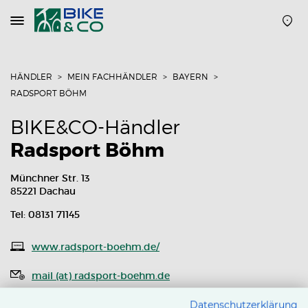
Navigation
öffnen
oder
schließen
HÄNDLER
MEIN FACHHÄNDLER
BAYERN
RADSPORT BÖHM
BIKE&CO-Händler
Radsport Böhm
Münchner Str. 13
85221 Dachau
Tel: 08131 71145
www.radsport-boehm.de/
mail (at) radsport-boehm.de
Routenplaner
Datenschutzerklärung