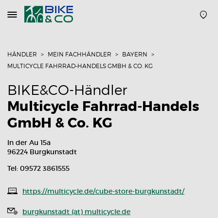
Navigation
öffnen
oder
schließen
HÄNDLER
MEIN FACHHÄNDLER
BAYERN
MULTICYCLE FAHRRAD-HANDELS GMBH & CO. KG
BIKE&CO-Händler
Multicycle Fahrrad-Handels
GmbH & Co. KG
In der Au 15a
96224 Burgkunstadt
Tel: 09572 3861555
https://multicycle.de/cube-store-burgkunstadt/
burgkunstadt (at) multicycle.de