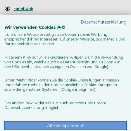
Facebook
Instagram
Datenschutzerklärung
Wir verwenden Cookies 🚲🍪
Youtube Kanal
...um unsere Webseite stetig zu verbessern sowie Werbung
entsprechend Ihren Interessen auf unserer Website, Social Media und
Routenplaner
Partnerwebsites anzuzeigen.
Mit einem Klick auf „Alle akzeptieren“ willigen Sie in die Verwendung
von Cookies ein, welche auch die Datenübermittlung an Google in
MEHR ERFAHREN
den USA beinhaltet (auch zu eigenen Zwecken von Google).
Unter "Mehr Infos" können Sie die Cookie-Einstellungen anpassen
und erfahren mehr zu den unterschiedlichen Cookie-Kategorien
sowie den genutzten Systemen (Google inbegriffen).
Das ändern bzw. widerrufen ist auch jederzeit über unsere
Datenschutzerklärung möglich.
RUND UMS RAD
Exklusive BIKE&CO-
Marken
News & Trends
Alle akzeptieren ✔
Ratgeber