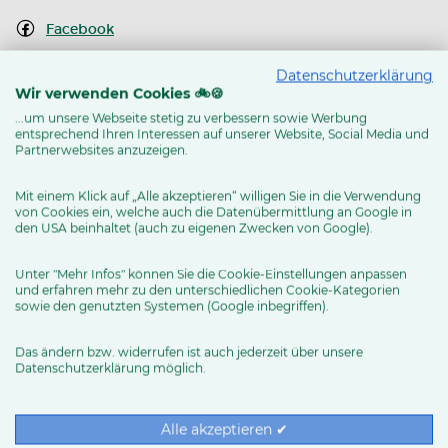
Facebook
Instagram
Datenschutzerklärung
Wir verwenden Cookies 🚲🍪
Youtube Kanal
...um unsere Webseite stetig zu verbessern sowie Werbung
entsprechend Ihren Interessen auf unserer Website, Social Media und
Routenplaner
Partnerwebsites anzuzeigen.
Mit einem Klick auf „Alle akzeptieren“ willigen Sie in die Verwendung
von Cookies ein, welche auch die Datenübermittlung an Google in
MEHR ERFAHREN
den USA beinhaltet (auch zu eigenen Zwecken von Google).
Unter "Mehr Infos" können Sie die Cookie-Einstellungen anpassen
und erfahren mehr zu den unterschiedlichen Cookie-Kategorien
sowie den genutzten Systemen (Google inbegriffen).
Das ändern bzw. widerrufen ist auch jederzeit über unsere
Datenschutzerklärung möglich.
RUND UMS RAD
Exklusive BIKE&CO-
Marken
News & Trends
Alle akzeptieren ✔
Ratgeber