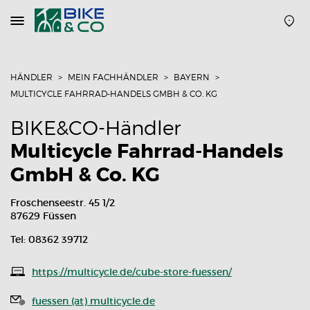
Navigation
öffnen
oder
schließen
HÄNDLER
MEIN FACHHÄNDLER
BAYERN
MULTICYCLE FAHRRAD-HANDELS GMBH & CO. KG
BIKE&CO-Händler
Multicycle Fahrrad-Handels
GmbH & Co. KG
Froschenseestr. 45 1/2
87629 Füssen
Tel: 08362 39712
https://multicycle.de/cube-store-fuessen/
fuessen (at) multicycle.de