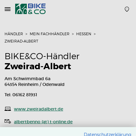
Navigation
öffnen
oder
schließen
HÄNDLER
MEIN FACHHÄNDLER
HESSEN
ZWEIRAD-ALBERT
BIKE&CO-Händler
Zweirad-Albert
Am Schwimmbad 6a
64354 Reinheim / Odenwald
Tel: 06162 81931
www.zweiradalbert.de
albertbenno (at) t-online.de
Routenplaner
Datenschutzerklärung