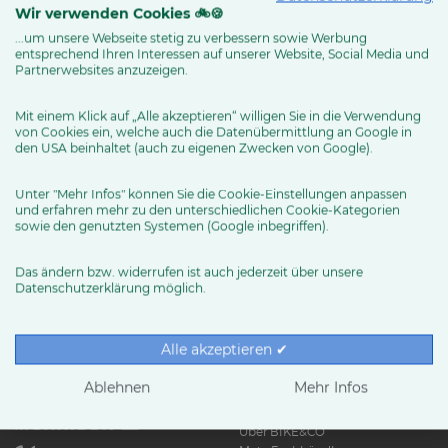
Wir verwenden Cookies 🚲🍪
...um unsere Webseite stetig zu verbessern sowie Werbung
entsprechend Ihren Interessen auf unserer Website, Social Media und
MEHR ERFAHREN
Partnerwebsites anzuzeigen.
Mit einem Klick auf „Alle akzeptieren“ willigen Sie in die Verwendung
von Cookies ein, welche auch die Datenübermittlung an Google in
den USA beinhaltet (auch zu eigenen Zwecken von Google).
Unter "Mehr Infos" können Sie die Cookie-Einstellungen anpassen
und erfahren mehr zu den unterschiedlichen Cookie-Kategorien
sowie den genutzten Systemen (Google inbegriffen).
Das ändern bzw. widerrufen ist auch jederzeit über unsere
Datenschutzerklärung möglich.
RUND UMS RAD
Exklusive BIKE&CO-
Marken
News & Trends
Alle akzeptieren ✔
Ratgeber
Produkttests
Ablehnen
Mehr Infos
HÄNDLER
Über BIKE&CO