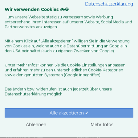
Datenschutzerklärung
Routenplaner
Wir verwenden Cookies 🚲🍪
...um unsere Webseite stetig zu verbessern sowie Werbung
entsprechend Ihren Interessen auf unserer Website, Social Media und
Partnerwebsites anzuzeigen.
MEHR ERFAHREN
Mit einem Klick auf „Alle akzeptieren“ willigen Sie in die Verwendung
von Cookies ein, welche auch die Datenübermittlung an Google in
den USA beinhaltet (auch zu eigenen Zwecken von Google).
Unter "Mehr Infos" können Sie die Cookie-Einstellungen anpassen
und erfahren mehr zu den unterschiedlichen Cookie-Kategorien
sowie den genutzten Systemen (Google inbegriffen).
Das ändern bzw. widerrufen ist auch jederzeit über unsere
Datenschutzerklärung möglich.
RUND UMS RAD
Exklusive BIKE&CO-
Marken
News & Trends
Alle akzeptieren ✔
Ratgeber
Produkttests
Ablehnen
Mehr Infos
HÄNDLER