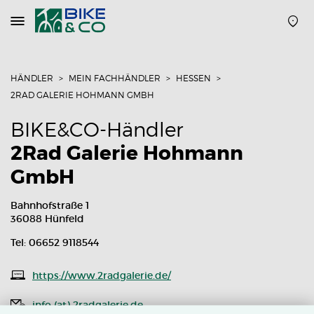
Navigation
öffnen
oder
schließen
HÄNDLER
MEIN FACHHÄNDLER
HESSEN
2RAD GALERIE HOHMANN GMBH
BIKE&CO-Händler
2Rad Galerie Hohmann
GmbH
Bahnhofstraße 1
36088 Hünfeld
Tel: 06652 9118544
https://www.2radgalerie.de/
info (at) 2radgalerie.de