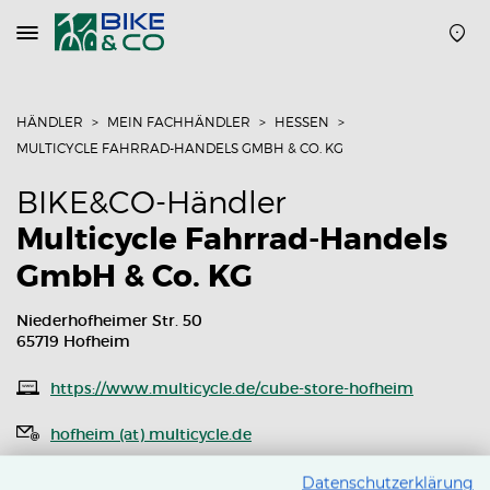
Navigation
öffnen
oder
schließen
HÄNDLER
MEIN FACHHÄNDLER
HESSEN
MULTICYCLE FAHRRAD-HANDELS GMBH & CO. KG
BIKE&CO-Händler
Multicycle Fahrrad-Handels
GmbH & Co. KG
Niederhofheimer Str. 50
65719 Hofheim
https://www.multicycle.de/cube-store-hofheim
hofheim (at) multicycle.de
Routenplaner
Datenschutzerklärung