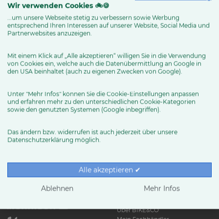
Wir verwenden Cookies 🚲🍪
...um unsere Webseite stetig zu verbessern sowie Werbung
entsprechend Ihren Interessen auf unserer Website, Social Media und
MEHR ERFAHREN
Partnerwebsites anzuzeigen.
Mit einem Klick auf „Alle akzeptieren“ willigen Sie in die Verwendung
von Cookies ein, welche auch die Datenübermittlung an Google in
den USA beinhaltet (auch zu eigenen Zwecken von Google).
Unter "Mehr Infos" können Sie die Cookie-Einstellungen anpassen
und erfahren mehr zu den unterschiedlichen Cookie-Kategorien
sowie den genutzten Systemen (Google inbegriffen).
Das ändern bzw. widerrufen ist auch jederzeit über unsere
Datenschutzerklärung möglich.
RUND UMS RAD
Exklusive BIKE&CO-
Marken
News & Trends
Alle akzeptieren ✔
Ratgeber
Produkttests
Ablehnen
Mehr Infos
HÄNDLER
Über BIKE&CO