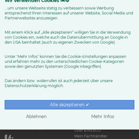
Wir verwenden Cookies 🚲🍪
...um unsere Webseite stetig zu verbessern sowie Werbung
MEHR ERFAHREN
entsprechend Ihren Interessen auf unserer Website, Social Media und
Partnerwebsites anzuzeigen.
Mit einem Klick auf „Alle akzeptieren“ willigen Sie in die Verwendung
von Cookies ein, welche auch die Datenübermittlung an Google in
den USA beinhaltet (auch zu eigenen Zwecken von Google).
Unter "Mehr Infos" können Sie die Cookie-Einstellungen anpassen
und erfahren mehr zu den unterschiedlichen Cookie-Kategorien
sowie den genutzten Systemen (Google inbegriffen).
Das ändern bzw. widerrufen ist auch jederzeit über unsere
Datenschutzerklärung möglich.
RUND UMS RAD
Exklusive BIKE&CO-
Marken
News & Trends
Alle akzeptieren ✔
Ratgeber
Produkttests
Ablehnen
Mehr Infos
HÄNDLER
Über BIKE&CO
Mein Fachhändler