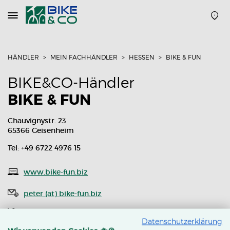
Navigation
öffnen
oder
schließen
HÄNDLER
MEIN FACHHÄNDLER
HESSEN
BIKE & FUN
BIKE&CO-Händler
BIKE & FUN
Chauvignystr. 23
65366 Geisenheim
Tel: +49 6722 4976 15
www.bike-fun.biz
peter (at) bike-fun.biz
Routenplaner
Datenschutzerklärung