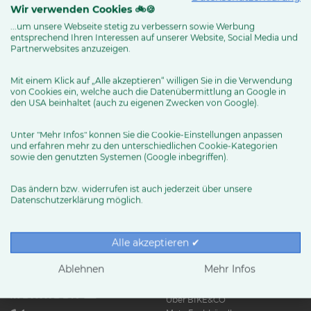
Wir verwenden Cookies 🚲🍪
...um unsere Webseite stetig zu verbessern sowie Werbung
entsprechend Ihren Interessen auf unserer Website, Social Media und
MEHR ERFAHREN
Partnerwebsites anzuzeigen.
Mit einem Klick auf „Alle akzeptieren“ willigen Sie in die Verwendung
von Cookies ein, welche auch die Datenübermittlung an Google in
den USA beinhaltet (auch zu eigenen Zwecken von Google).
Unter "Mehr Infos" können Sie die Cookie-Einstellungen anpassen
und erfahren mehr zu den unterschiedlichen Cookie-Kategorien
sowie den genutzten Systemen (Google inbegriffen).
Das ändern bzw. widerrufen ist auch jederzeit über unsere
Datenschutzerklärung möglich.
RUND UMS RAD
Exklusive BIKE&CO-
Marken
News & Trends
Alle akzeptieren ✔
Ratgeber
Produkttests
Ablehnen
Mehr Infos
HÄNDLER
Über BIKE&CO