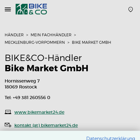
Navigation
öffnen
oder
schließen
HÄNDLER
MEIN FACHHÄNDLER
MECKLENBURG-VORPOMMERN
BIKE MARKET GMBH
BIKE&CO-Händler
Bike Market GmbH
Hornissenweg 7
18069 Rostock
Tel: +49 381 260556 0
www.bikemarket24.de
kontakt (at) bikemarket24.de
Routenplaner
Datenschutzerklärung