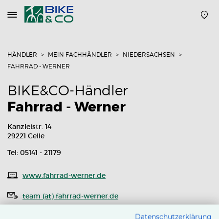
Navigation
öffnen
oder
schließen
HÄNDLER
MEIN FACHHÄNDLER
NIEDERSACHSEN
FAHRRAD - WERNER
BIKE&CO-Händler
Fahrrad - Werner
Kanzleistr. 14
29221 Celle
Tel: 05141 - 21179
www.fahrrad-werner.de
team (at) fahrrad-werner.de
Routenplaner
Datenschutzerklärung