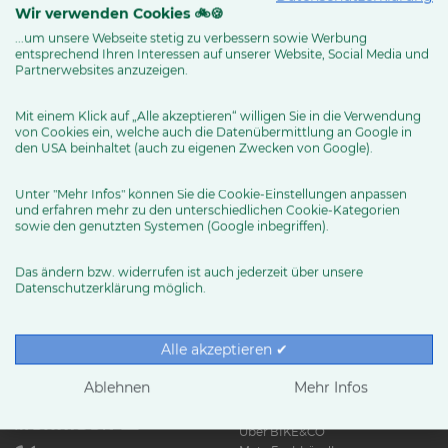
Wir verwenden Cookies 🚲🍪
...um unsere Webseite stetig zu verbessern sowie Werbung
entsprechend Ihren Interessen auf unserer Website, Social Media und
MEHR ERFAHREN
Partnerwebsites anzuzeigen.
Mit einem Klick auf „Alle akzeptieren“ willigen Sie in die Verwendung
von Cookies ein, welche auch die Datenübermittlung an Google in
den USA beinhaltet (auch zu eigenen Zwecken von Google).
Unter "Mehr Infos" können Sie die Cookie-Einstellungen anpassen
und erfahren mehr zu den unterschiedlichen Cookie-Kategorien
sowie den genutzten Systemen (Google inbegriffen).
Das ändern bzw. widerrufen ist auch jederzeit über unsere
Datenschutzerklärung möglich.
RUND UMS RAD
Exklusive BIKE&CO-
Marken
News & Trends
Alle akzeptieren ✔
Ratgeber
Produkttests
Ablehnen
Mehr Infos
HÄNDLER
Über BIKE&CO