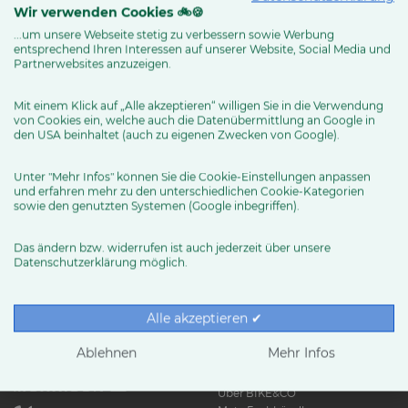
Wir verwenden Cookies 🚲🍪
...um unsere Webseite stetig zu verbessern sowie Werbung
entsprechend Ihren Interessen auf unserer Website, Social Media und
MEHR ERFAHREN
Partnerwebsites anzuzeigen.
Mit einem Klick auf „Alle akzeptieren“ willigen Sie in die Verwendung
von Cookies ein, welche auch die Datenübermittlung an Google in
den USA beinhaltet (auch zu eigenen Zwecken von Google).
Unter "Mehr Infos" können Sie die Cookie-Einstellungen anpassen
und erfahren mehr zu den unterschiedlichen Cookie-Kategorien
sowie den genutzten Systemen (Google inbegriffen).
Das ändern bzw. widerrufen ist auch jederzeit über unsere
Datenschutzerklärung möglich.
RUND UMS RAD
Exklusive BIKE&CO-
Marken
News & Trends
Alle akzeptieren ✔
Ratgeber
Produkttests
Ablehnen
Mehr Infos
HÄNDLER
Über BIKE&CO