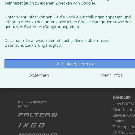
info (at) veliq.shop
beinhaltet (auch zu eigenen Zwecken von Google).
Routenplaner
Unter "Mehr Infos" können Sie die Cookie-Einstellungen anpassen und
erfahren mehr zu den unterschiedlichen Cookie-Kategorien sowie den
genutzten Systemen (Google inbegriffen).
MEHR ERFAHREN
Das ändern bzw. widerrufen ist auch jederzeit über unsere
Datenschutzerklärung möglich.
Alle akzeptieren ✔
RUND UMS 
News & Tren
Ablehnen
Mehr Infos
Ratgeber
Produkttests
HÄNDLER
Exklusive BIKE&CO-
Über BIKE&
Marken
Mein Fachhä
Service vor O
Online
Terminplane
TOP-Service-