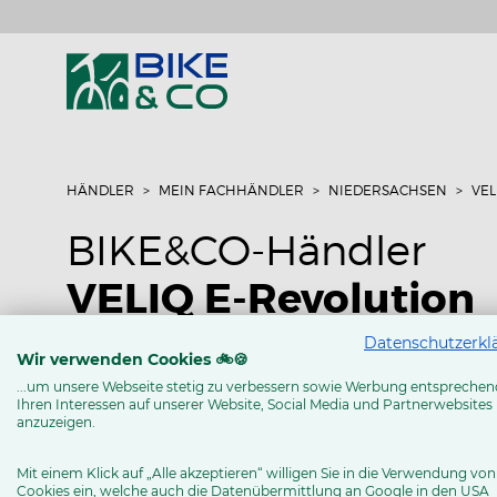
HÄNDLER
MEIN FACHHÄNDLER
NIEDERSACHSEN
VEL
BIKE&CO-Händler
VELIQ E-Revolution
Datenschutzerkl
Lange Str. 11
Wir verwenden Cookies 🚲🍪
38700 Braunlage OT Hohegeiß
...um unsere Webseite stetig zu verbessern sowie Werbung entsprechen
Ihren Interessen auf unserer Website, Social Media und Partnerwebsites
Tel: 05583 9229182
anzuzeigen.
https://www.veliq24.de
Mit einem Klick auf „Alle akzeptieren“ willigen Sie in die Verwendung von
Cookies ein, welche auch die Datenübermittlung an Google in den USA