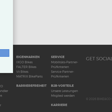
RAD
EIGENMARKEN
SERVICE
GET SOCIAL
ds
IXGO Bikes
Mobilitäts-Partner-
FALTER Bikes
Prüfkriterien
Vii Bikes
Service-Partner-
MATRIX BikeParts
Prüfkriterien
BARRIEREFREIHEIT
B2B-VORTEILE
CO
ndler
Unsere Leistungen
rt
Mitglied werden
© 2026 BIKE&CO 
KARRIERE
r