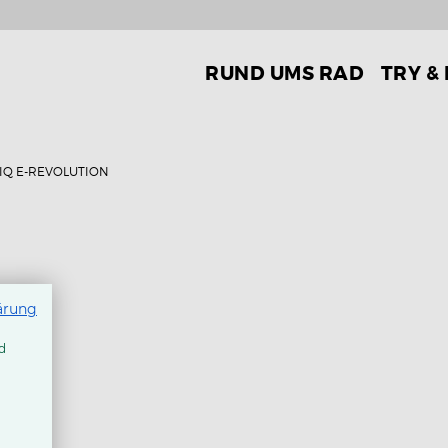
RUND UMS RAD
TRY &
IQ E-REVOLUTION
ärung
d