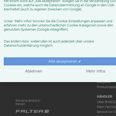
Mit einem Klick auf „Alle akzeptieren“ willigen Sie in die Verwendung von
info (at) dannenberg.bike
Cookies ein, welche auch die Datenübermittlung an Google in den USA
beinhaltet (auch zu eigenen Zwecken von Google).
Facebook
Unter "Mehr Infos" können Sie die Cookie-Einstellungen anpassen und
Instagram
erfahren mehr zu den unterschiedlichen Cookie-Kategorien sowie den
genutzten Systemen (Google inbegriffen).
Routenplaner
Das ändern bzw. widerrufen ist auch jederzeit über unsere
Datenschutzerklärung möglich.
MEHR ERFAHREN
Alle akzeptieren ✔
Ablehnen
Mehr Infos
RUND UMS 
News & Tren
Ratgeber
Produkttests
HÄNDLER
Exklusive BIKE&CO-
Über BIKE&
Marken
Mein Fachhä
Service vor O