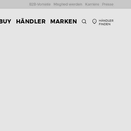
B2B-Vorteile
Mitglied werden
Karriere
Presse
 BUY
HÄNDLER
MARKEN
HÄNDLER
FINDEN
SUCHE