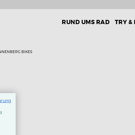
RUND UMS RAD
TRY &
NNENBERG BIKES
ärung
d