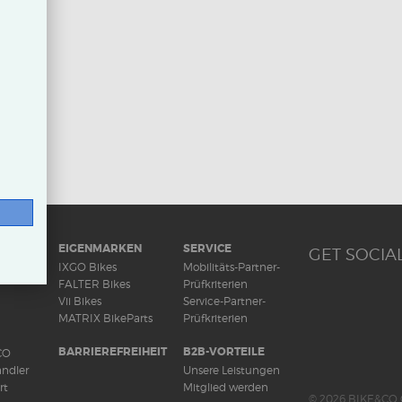
RAD
EIGENMARKEN
SERVICE
GET SOCIAL
ds
IXGO Bikes
Mobilitäts-Partner-
FALTER Bikes
Prüfkriterien
Vii Bikes
Service-Partner-
MATRIX BikeParts
Prüfkriterien
BARRIEREFREIHEIT
B2B-VORTEILE
CO
ndler
Unsere Leistungen
rt
Mitglied werden
© 2026 BIKE&CO 