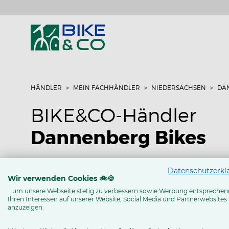
HÄNDLER
MEIN FACHHÄNDLER
NIEDERSACHSEN
DA
BIKE&CO-Händler
Dannenberg Bikes
Osterstr. 17
30890 Barsinghausen
Datenschutzerkl
Wir verwenden Cookies 🚲🍪
Tel: +49 5105 528 30
...um unsere Webseite stetig zu verbessern sowie Werbung entsprechen
Ihren Interessen auf unserer Website, Social Media und Partnerwebsites
anzuzeigen.
www.dannenberg.bike