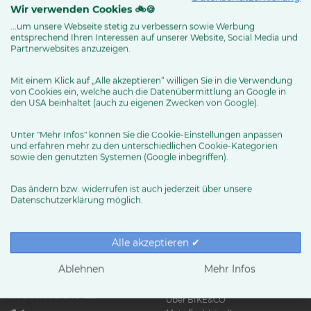
Wir verwenden Cookies 🚲🍪
...um unsere Webseite stetig zu verbessern sowie Werbung
entsprechend Ihren Interessen auf unserer Website, Social Media und
MEHR ERFAHREN
Partnerwebsites anzuzeigen.
Mit einem Klick auf „Alle akzeptieren“ willigen Sie in die Verwendung
von Cookies ein, welche auch die Datenübermittlung an Google in
den USA beinhaltet (auch zu eigenen Zwecken von Google).
Unter "Mehr Infos" können Sie die Cookie-Einstellungen anpassen
und erfahren mehr zu den unterschiedlichen Cookie-Kategorien
sowie den genutzten Systemen (Google inbegriffen).
Das ändern bzw. widerrufen ist auch jederzeit über unsere
Datenschutzerklärung möglich.
RUND UMS RAD
Exklusive BIKE&CO-
Marken
News & Trends
Alle akzeptieren ✔
Ratgeber
Produkttests
Ablehnen
Mehr Infos
HÄNDLER
Über BIKE&CO