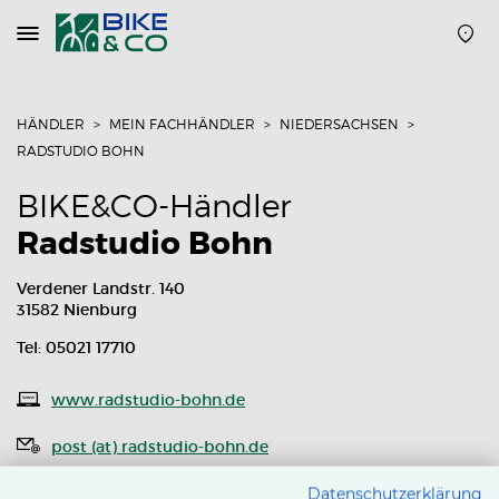
Navigation
öffnen
oder
schließen
HÄNDLER
MEIN FACHHÄNDLER
NIEDERSACHSEN
RADSTUDIO BOHN
BIKE&CO-Händler
Radstudio Bohn
Verdener Landstr. 140
31582 Nienburg
Tel: 05021 17710
www.radstudio-bohn.de
post (at) radstudio-bohn.de
Routenplaner
Datenschutzerklärung