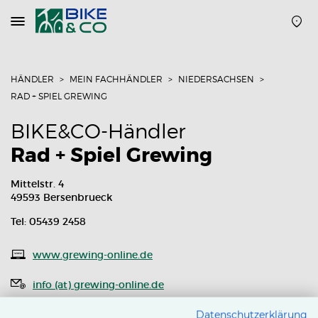
Navigation
öffnen
oder
schließen
HÄNDLER
MEIN FACHHÄNDLER
NIEDERSACHSEN
RAD + SPIEL GREWING
BIKE&CO-Händler
Rad + Spiel Grewing
Mittelstr. 4
49593 Bersenbrueck
Tel: 05439 2458
www.grewing-online.de
info (at) grewing-online.de
Routenplaner
Datenschutzerklärung