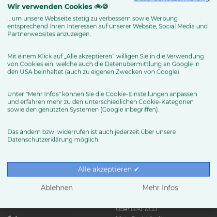
Wir verwenden Cookies 🚲🍪
...um unsere Webseite stetig zu verbessern sowie Werbung
entsprechend Ihren Interessen auf unserer Website, Social Media und
MEHR ERFAHREN
Partnerwebsites anzuzeigen.
Mit einem Klick auf „Alle akzeptieren“ willigen Sie in die Verwendung
von Cookies ein, welche auch die Datenübermittlung an Google in
den USA beinhaltet (auch zu eigenen Zwecken von Google).
Unter "Mehr Infos" können Sie die Cookie-Einstellungen anpassen
und erfahren mehr zu den unterschiedlichen Cookie-Kategorien
sowie den genutzten Systemen (Google inbegriffen).
Das ändern bzw. widerrufen ist auch jederzeit über unsere
Datenschutzerklärung möglich.
RUND UMS RAD
Exklusive BIKE&CO-
Marken
News & Trends
Alle akzeptieren ✔
Ratgeber
Produkttests
Ablehnen
Mehr Infos
HÄNDLER
Über BIKE&CO