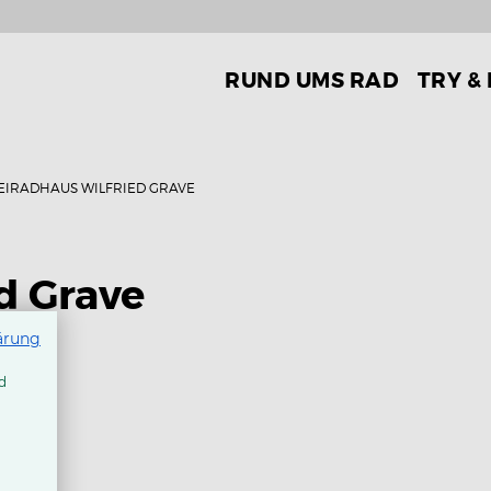
RUND UMS RAD
TRY &
EIRADHAUS WILFRIED GRAVE
d Grave
ärung
d