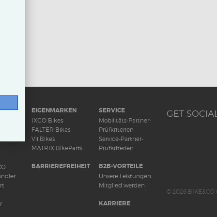
RAD
EIGENMARKEN
SERVICE
GET SOCIAL
ds
IXGO Bikes
Mobilitäts-Partner-
FALTER Bikes
Prüfkriterien
Vii Bikes
Service-Partner-
MATRIX BikeParts
Prüfkriterien
BARRIEREFREIHEIT
B2B-VORTEILE
CO
ndler
Unsere Leistungen
rt
Mitglied werden
© 2026 BIKE&CO 
KARRIERE
r