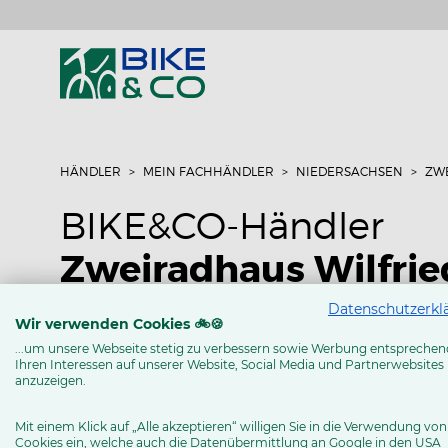
HÄNDLER
MEIN FACHHÄNDLER
NIEDERSACHSEN
ZW
BIKE&CO-Händler
Zweiradhaus Wilfrie
Datenschutzerkl
Lengericher Str. 30
Wir verwenden Cookies 🚲🍪
49170 Hagen a.Tw.
...um unsere Webseite stetig zu verbessern sowie Werbung entsprechen
Ihren Interessen auf unserer Website, Social Media und Partnerwebsites
Tel: 05405 - 4427
anzuzeigen.
www.zweirad-grave.de
Mit einem Klick auf „Alle akzeptieren“ willigen Sie in die Verwendung von
Cookies ein, welche auch die Datenübermittlung an Google in den USA