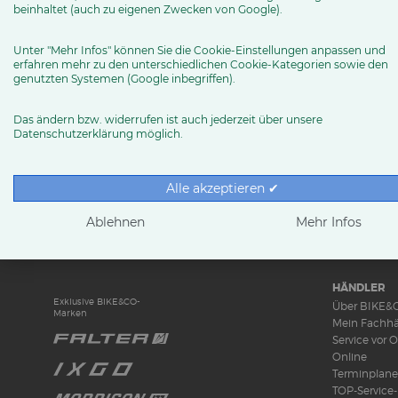
Zweirad.grave (at) t-online.de
beinhaltet (auch zu eigenen Zwecken von Google).
Routenplaner
Unter "Mehr Infos" können Sie die Cookie-Einstellungen anpassen und
erfahren mehr zu den unterschiedlichen Cookie-Kategorien sowie den
genutzten Systemen (Google inbegriffen).
MEHR ERFAHREN
Das ändern bzw. widerrufen ist auch jederzeit über unsere
Datenschutzerklärung möglich.
Alle akzeptieren ✔
RUND UMS 
News & Tren
Ablehnen
Mehr Infos
Ratgeber
Produkttests
HÄNDLER
Exklusive BIKE&CO-
Über BIKE&
Marken
Mein Fachhä
Service vor O
Online
Terminplane
TOP-Service-