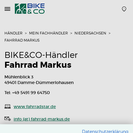
Navigation
öffnen
oder
schließen
HÄNDLER
MEIN FACHHÄNDLER
NIEDERSACHSEN
FAHRRAD MARKUS
BIKE&CO-Händler
Fahrrad Markus
Mühlenblick 3
49401 Damme-Dümmerlohausen
Tel: +49 5491 99 64750
www.fahrradstar.de
info (at) fahrrad-markus.de
Routenplaner
Datenschutzerklärung