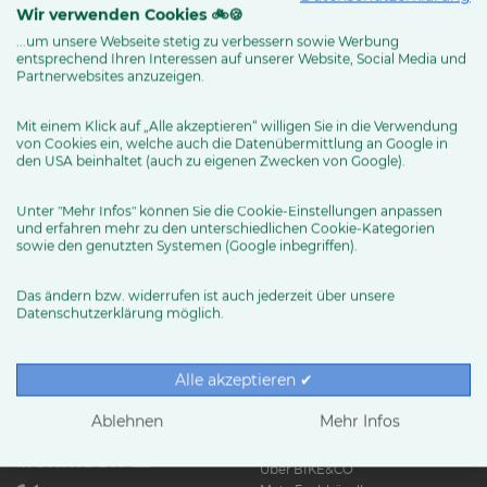
Wir verwenden Cookies 🚲🍪
...um unsere Webseite stetig zu verbessern sowie Werbung
entsprechend Ihren Interessen auf unserer Website, Social Media und
MEHR ERFAHREN
Partnerwebsites anzuzeigen.
Mit einem Klick auf „Alle akzeptieren“ willigen Sie in die Verwendung
von Cookies ein, welche auch die Datenübermittlung an Google in
den USA beinhaltet (auch zu eigenen Zwecken von Google).
Unter "Mehr Infos" können Sie die Cookie-Einstellungen anpassen
und erfahren mehr zu den unterschiedlichen Cookie-Kategorien
sowie den genutzten Systemen (Google inbegriffen).
Das ändern bzw. widerrufen ist auch jederzeit über unsere
Datenschutzerklärung möglich.
RUND UMS RAD
Exklusive BIKE&CO-
Marken
News & Trends
Alle akzeptieren ✔
Ratgeber
Produkttests
Ablehnen
Mehr Infos
HÄNDLER
Über BIKE&CO