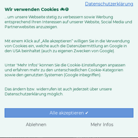
Datenschutzerklärung
Routenplaner
Wir verwenden Cookies 🚲🍪
...um unsere Webseite stetig zu verbessern sowie Werbung
entsprechend Ihren Interessen auf unserer Website, Social Media und
Partnerwebsites anzuzeigen.
MEHR ERFAHREN
Mit einem Klick auf „Alle akzeptieren“ willigen Sie in die Verwendung
von Cookies ein, welche auch die Datenübermittlung an Google in
den USA beinhaltet (auch zu eigenen Zwecken von Google).
Unter "Mehr Infos" können Sie die Cookie-Einstellungen anpassen
und erfahren mehr zu den unterschiedlichen Cookie-Kategorien
sowie den genutzten Systemen (Google inbegriffen).
Das ändern bzw. widerrufen ist auch jederzeit über unsere
Datenschutzerklärung möglich.
RUND UMS RAD
Exklusive BIKE&CO-
Marken
News & Trends
Alle akzeptieren ✔
Ratgeber
Produkttests
Ablehnen
Mehr Infos
HÄNDLER