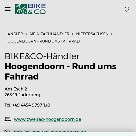
Navigation
öffnen
oder
schließen
HÄNDLER
MEIN FACHHÄNDLER
NIEDERSACHSEN
HOOGENDOORN - RUND UMS FAHRRAD
BIKE&CO-Händler
Hoogendoorn - Rund ums
Fahrrad
Am Esch 2
26349 Jaderberg
Tel: +49 4454 9797 130
www.zweirad-hoogendoorn.de
info (at) zweirad-hoogendoorn.de