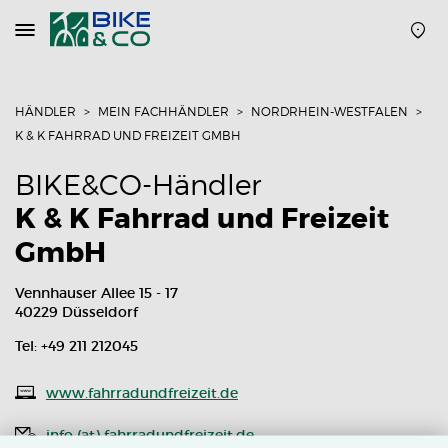
Navigation
öffnen
oder
schließen
HÄNDLER
MEIN FACHHÄNDLER
NORDRHEIN-WESTFALEN
K & K FAHRRAD UND FREIZEIT GMBH
BIKE&CO-Händler
K & K Fahrrad und Freizeit
GmbH
Vennhauser Allee 15 - 17
40229 Düsseldorf
Tel: +49 211 212045
www.fahrradundfreizeit.de
info (at) fahrradundfreizeit.de