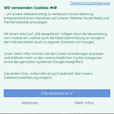
Datenschutzerklärung
Routenplaner
Wir verwenden Cookies 🚲🍪
...um unsere Webseite stetig zu verbessern sowie Werbung
entsprechend Ihren Interessen auf unserer Website, Social Media und
Partnerwebsites anzuzeigen.
MEHR ERFAHREN
Mit einem Klick auf „Alle akzeptieren“ willigen Sie in die Verwendung
von Cookies ein, welche auch die Datenübermittlung an Google in
den USA beinhaltet (auch zu eigenen Zwecken von Google).
Unter "Mehr Infos" können Sie die Cookie-Einstellungen anpassen
und erfahren mehr zu den unterschiedlichen Cookie-Kategorien
sowie den genutzten Systemen (Google inbegriffen).
Das ändern bzw. widerrufen ist auch jederzeit über unsere
Datenschutzerklärung möglich.
RUND UMS RAD
Exklusive BIKE&CO-
Marken
News & Trends
Alle akzeptieren ✔
Ratgeber
Produkttests
Ablehnen
Mehr Infos
HÄNDLER