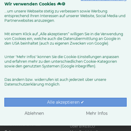
Wir verwenden Cookies 🚲🍪
...um unsere Webseite stetig zu verbessern sowie Werbung
entsprechend Ihren Interessen auf unserer Website, Social Media und
MEHR ERFAHREN
Partnerwebsites anzuzeigen.
Mit einem Klick auf „Alle akzeptieren“ willigen Sie in die Verwendung
von Cookies ein, welche auch die Datenübermittlung an Google in
den USA beinhaltet (auch zu eigenen Zwecken von Google).
Unter "Mehr Infos" können Sie die Cookie-Einstellungen anpassen
und erfahren mehr zu den unterschiedlichen Cookie-Kategorien
sowie den genutzten Systemen (Google inbegriffen).
Das ändern bzw. widerrufen ist auch jederzeit über unsere
Datenschutzerklärung möglich.
RUND UMS RAD
Exklusive BIKE&CO-
Marken
News & Trends
Alle akzeptieren ✔
Ratgeber
Produkttests
Ablehnen
Mehr Infos
HÄNDLER
Über BIKE&CO