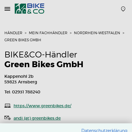
Navigation
öffnen
oder
schließen
HÄNDLER
MEIN FACHHÄNDLER
NORDRHEIN-WESTFALEN
GREEN BIKES GMBH
BIKE&CO-Händler
Green Bikes GmbH
Kappenohl 2b
59823 Arnsberg
Tel: 02931 788240
https://www.greenbikes.de/
andi (at) greenbikes.de
Routenplaner
Datenschutzerklärung