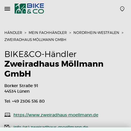
Navigation
öffnen
oder
schließen
HÄNDLER
MEIN FACHHÄNDLER
NORDRHEIN-WESTFALEN
ZWEIRADHAUS MÖLLMANN GMBH
BIKE&CO-Händler
Zweiradhaus Möllmann
GmbH
Borker Straße 91
44534 Lünen
Tel: +49 2306 516 80
https://www.zweiradhaus-moellmann.de
info (at) zweiradhaus-moellmann.de