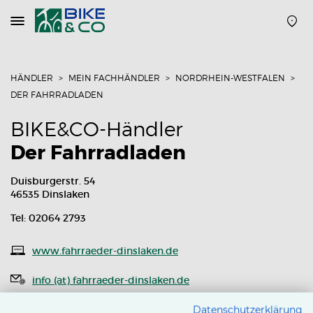
Navigation
öffnen
oder
schließen
HÄNDLER
MEIN FACHHÄNDLER
NORDRHEIN-WESTFALEN
DER FAHRRADLADEN
BIKE&CO-Händler
Der Fahrradladen
Duisburgerstr. 54
46535 Dinslaken
Tel: 02064 2793
www.fahrraeder-dinslaken.de
info (at) fahrraeder-dinslaken.de
Routenplaner
Datenschutzerklärung