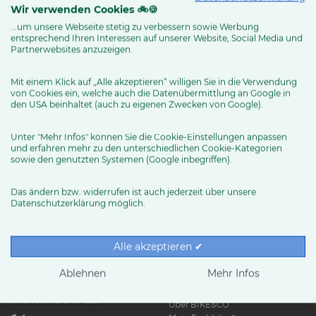
Wir verwenden Cookies 🚲🍪
...um unsere Webseite stetig zu verbessern sowie Werbung
entsprechend Ihren Interessen auf unserer Website, Social Media und
MEHR ERFAHREN
Partnerwebsites anzuzeigen.
Mit einem Klick auf „Alle akzeptieren“ willigen Sie in die Verwendung
von Cookies ein, welche auch die Datenübermittlung an Google in
den USA beinhaltet (auch zu eigenen Zwecken von Google).
Unter "Mehr Infos" können Sie die Cookie-Einstellungen anpassen
und erfahren mehr zu den unterschiedlichen Cookie-Kategorien
sowie den genutzten Systemen (Google inbegriffen).
Das ändern bzw. widerrufen ist auch jederzeit über unsere
Datenschutzerklärung möglich.
RUND UMS RAD
Exklusive BIKE&CO-
Marken
News & Trends
Alle akzeptieren ✔
Ratgeber
Produkttests
Ablehnen
Mehr Infos
HÄNDLER
Über BIKE&CO