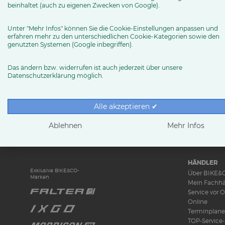
baumholder (at) the-b-site.de
beinhaltet (auch zu eigenen Zwecken von Google).
Routenplaner
Unter "Mehr Infos" können Sie die Cookie-Einstellungen anpassen und
erfahren mehr zu den unterschiedlichen Cookie-Kategorien sowie den
genutzten Systemen (Google inbegriffen).
MEHR ERFAHREN
Das ändern bzw. widerrufen ist auch jederzeit über unsere
Datenschutzerklärung möglich.
Alle akzeptieren ✔
RUND UMS 
News & Tren
Ablehnen
Mehr Infos
Ratgeber
Produkttests
HÄNDLER
Exklusive BIKE&CO-
Über BIKE&
Marken
Mein Fachhä
Service vor O
Online
Terminplane
TOP-Service-