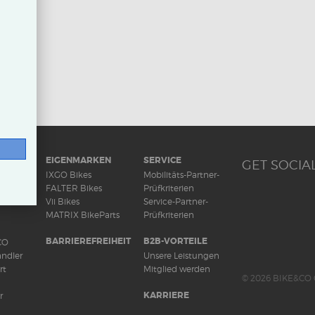
RAD
EIGENMARKEN
SERVICE
GET SOCIAL
ds
IXGO Bikes
Mobilitäts-Partner-
FALTER Bikes
Prüfkriterien
Vii Bikes
Service-Partner-
MATRIX BikeParts
Prüfkriterien
BARRIEREFREIHEIT
B2B-VORTEILE
CO
ndler
Unsere Leistungen
rt
Mitglied werden
© 2026 BIKE&CO 
KARRIERE
r