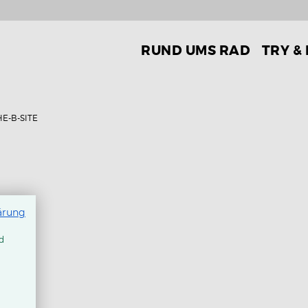
RUND UMS RAD
TRY &
HE-B-SITE
ärung
d