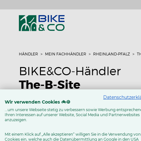
HÄNDLER
MEIN FACHHÄNDLER
RHEINLAND-PFALZ
T
BIKE&CO-Händler
The-B-Site
Datenschutzerkl
Kennedyallee 32
Wir verwenden Cookies 🚲🍪
55774 Baumholder
...um unsere Webseite stetig zu verbessern sowie Werbung entsprechen
Ihren Interessen auf unserer Website, Social Media und Partnerwebsites
Tel: 06783 189726
anzuzeigen.
www.the-b-site.de
Mit einem Klick auf „Alle akzeptieren“ willigen Sie in die Verwendung von
Cookies ein, welche auch die Datenübermittlung an Google in den USA