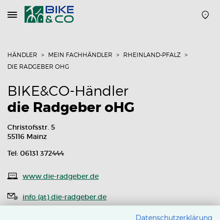
Navigation
öffnen
oder
schließen
HÄNDLER
MEIN FACHHÄNDLER
RHEINLAND-PFALZ
DIE RADGEBER OHG
BIKE&CO-Händler
die Radgeber oHG
Christofsstr. 5
55116 Mainz
Tel: 06131 372444
www.die-radgeber.de
info (at) die-radgeber.de
Routenplaner
Datenschutzerklärung