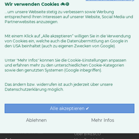
Wir verwenden Cookies 🚲🍪
...um unsere Webseite stetig zu verbessern sowie Werbung
entsprechend Ihren Interessen auf unserer Website, Social Media und
MEHR ERFAHREN
Partnerwebsites anzuzeigen.
Mit einem Klick auf „Alle akzeptieren“ willigen Sie in die Verwendung
von Cookies ein, welche auch die Datenübermittlung an Google in
den USA beinhaltet (auch zu eigenen Zwecken von Google).
Unter "Mehr Infos" können Sie die Cookie-Einstellungen anpassen
und erfahren mehr zu den unterschiedlichen Cookie-Kategorien
sowie den genutzten Systemen (Google inbegriffen).
Das ändern bzw. widerrufen ist auch jederzeit über unsere
Datenschutzerklärung möglich.
RUND UMS RAD
Exklusive BIKE&CO-
Marken
News & Trends
Alle akzeptieren ✔
Ratgeber
Produkttests
Ablehnen
Mehr Infos
HÄNDLER
Über BIKE&CO