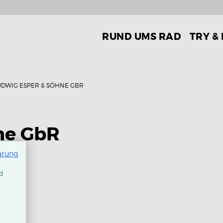
RUND UMS RAD
TRY &
UDWIG ESPER & SÖHNE GBR
ne GbR
ärung
d