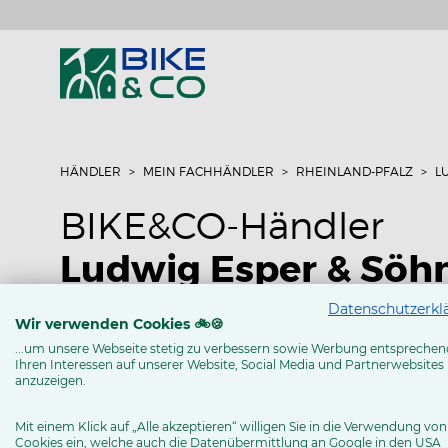
HÄNDLER
MEIN FACHHÄNDLER
RHEINLAND-PFALZ
L
BIKE&CO-Händler
Ludwig Esper & Söh
Datenschutzerkl
Werftstr. 7
Wir verwenden Cookies 🚲🍪
56575 Weissenthurm
...um unsere Webseite stetig zu verbessern sowie Werbung entsprechen
Ihren Interessen auf unserer Website, Social Media und Partnerwebsites
Tel: 02637 - 4888
anzuzeigen.
www.fahrrad-esper.de
Mit einem Klick auf „Alle akzeptieren“ willigen Sie in die Verwendung von
Cookies ein, welche auch die Datenübermittlung an Google in den USA