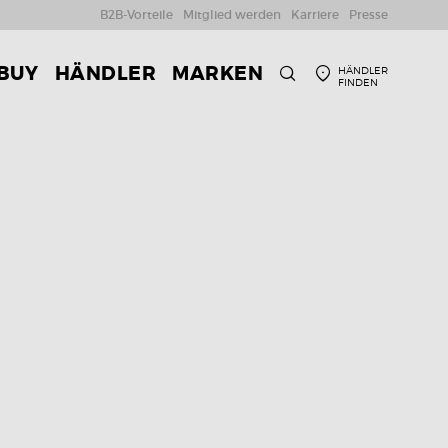
B2B-Vorteile
Mitglied werden
Karriere
Presse
 BUY
HÄNDLER
MARKEN
HÄNDLER
FINDEN
SUCHE