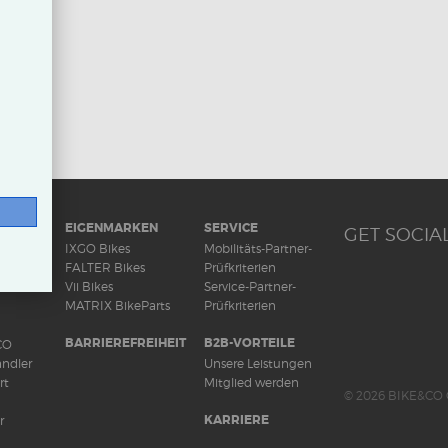
RAD
EIGENMARKEN
SERVICE
GET SOCIAL
ds
IXGO Bikes
Mobilitäts-Partner-
FALTER Bikes
Prüfkriterien
Vii Bikes
Service-Partner-
MATRIX BikeParts
Prüfkriterien
BARRIEREFREIHEIT
B2B-VORTEILE
CO
ndler
Unsere Leistungen
rt
Mitglied werden
© 2026 BIKE&CO 
KARRIERE
r