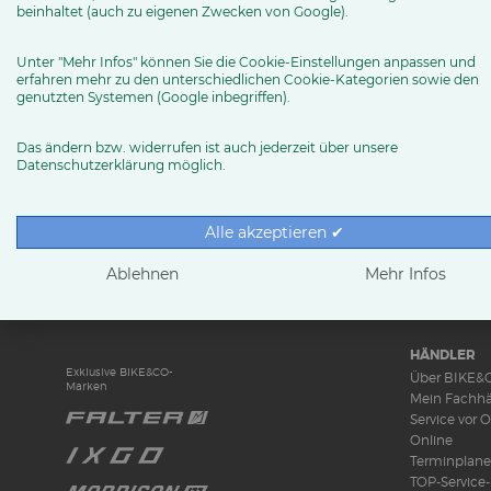
l.esper (at) t-online.de
beinhaltet (auch zu eigenen Zwecken von Google).
Routenplaner
Unter "Mehr Infos" können Sie die Cookie-Einstellungen anpassen und
erfahren mehr zu den unterschiedlichen Cookie-Kategorien sowie den
genutzten Systemen (Google inbegriffen).
MEHR ERFAHREN
Das ändern bzw. widerrufen ist auch jederzeit über unsere
Datenschutzerklärung möglich.
Alle akzeptieren ✔
RUND UMS 
News & Tren
Ablehnen
Mehr Infos
Ratgeber
Produkttests
HÄNDLER
Exklusive BIKE&CO-
Über BIKE&
Marken
Mein Fachhä
Service vor O
Online
Terminplane
TOP-Service-