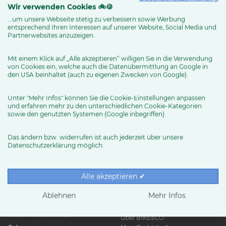
Wir verwenden Cookies 🚲🍪
...um unsere Webseite stetig zu verbessern sowie Werbung
entsprechend Ihren Interessen auf unserer Website, Social Media und
MEHR ERFAHREN
Partnerwebsites anzuzeigen.
Mit einem Klick auf „Alle akzeptieren“ willigen Sie in die Verwendung
von Cookies ein, welche auch die Datenübermittlung an Google in
den USA beinhaltet (auch zu eigenen Zwecken von Google).
Unter "Mehr Infos" können Sie die Cookie-Einstellungen anpassen
und erfahren mehr zu den unterschiedlichen Cookie-Kategorien
sowie den genutzten Systemen (Google inbegriffen).
Das ändern bzw. widerrufen ist auch jederzeit über unsere
Datenschutzerklärung möglich.
RUND UMS RAD
Exklusive BIKE&CO-
Marken
News & Trends
Alle akzeptieren ✔
Ratgeber
Produkttests
Ablehnen
Mehr Infos
HÄNDLER
Über BIKE&CO