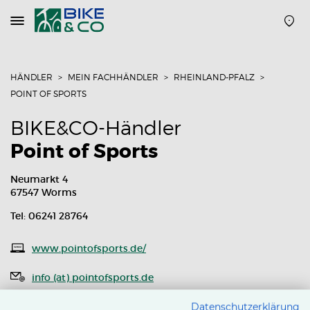
Navigation
öffnen
oder
schließen
HÄNDLER
MEIN FACHHÄNDLER
RHEINLAND-PFALZ
POINT OF SPORTS
BIKE&CO-Händler
Point of Sports
Neumarkt 4
67547 Worms
Tel: 06241 28764
www.pointofsports.de/
info (at) pointofsports.de
Routenplaner
Datenschutzerklärung