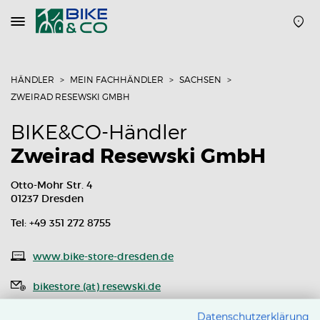
Navigation
öffnen
oder
schließen
HÄNDLER
MEIN FACHHÄNDLER
SACHSEN
ZWEIRAD RESEWSKI GMBH
BIKE&CO-Händler
Zweirad Resewski GmbH
Otto-Mohr Str. 4
01237 Dresden
Tel: +49 351 272 8755
www.bike-store-dresden.de
bikestore (at) resewski.de
Routenplaner
Datenschutzerklärung