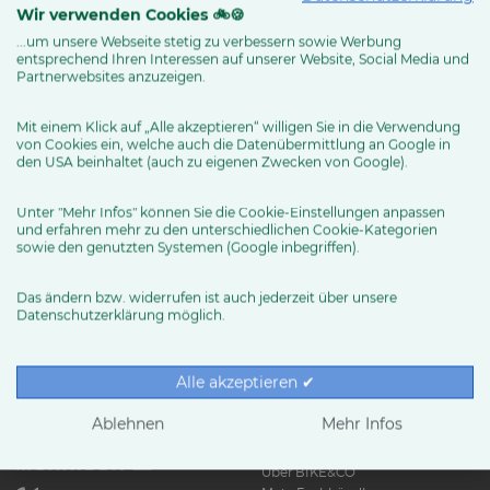
Wir verwenden Cookies 🚲🍪
...um unsere Webseite stetig zu verbessern sowie Werbung
entsprechend Ihren Interessen auf unserer Website, Social Media und
MEHR ERFAHREN
Partnerwebsites anzuzeigen.
Mit einem Klick auf „Alle akzeptieren“ willigen Sie in die Verwendung
von Cookies ein, welche auch die Datenübermittlung an Google in
den USA beinhaltet (auch zu eigenen Zwecken von Google).
Unter "Mehr Infos" können Sie die Cookie-Einstellungen anpassen
und erfahren mehr zu den unterschiedlichen Cookie-Kategorien
sowie den genutzten Systemen (Google inbegriffen).
Das ändern bzw. widerrufen ist auch jederzeit über unsere
Datenschutzerklärung möglich.
RUND UMS RAD
Exklusive BIKE&CO-
Marken
News & Trends
Alle akzeptieren ✔
Ratgeber
Produkttests
Ablehnen
Mehr Infos
HÄNDLER
Über BIKE&CO