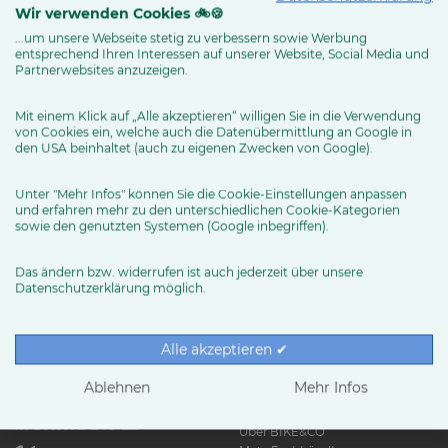
Wir verwenden Cookies 🚲🍪
...um unsere Webseite stetig zu verbessern sowie Werbung
entsprechend Ihren Interessen auf unserer Website, Social Media und
MEHR ERFAHREN
Partnerwebsites anzuzeigen.
Mit einem Klick auf „Alle akzeptieren“ willigen Sie in die Verwendung
von Cookies ein, welche auch die Datenübermittlung an Google in
den USA beinhaltet (auch zu eigenen Zwecken von Google).
Unter "Mehr Infos" können Sie die Cookie-Einstellungen anpassen
und erfahren mehr zu den unterschiedlichen Cookie-Kategorien
sowie den genutzten Systemen (Google inbegriffen).
Das ändern bzw. widerrufen ist auch jederzeit über unsere
Datenschutzerklärung möglich.
RUND UMS RAD
Exklusive BIKE&CO-
Marken
News & Trends
Alle akzeptieren ✔
Ratgeber
Produkttests
Ablehnen
Mehr Infos
HÄNDLER
Über BIKE&CO