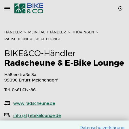
Navigation
öffnen
oder
schließen
HÄNDLER
MEIN FACHHÄNDLER
THÜRINGEN
RADSCHEUNE & E-BIKE LOUNGE
BIKE&CO-Händler
Radscheune & E-Bike Lounge
Häßlerstraße 8a
99096 Erfurt-Melchendorf
Tel: 0361 413386
www.radscheune.de
info (at) ebikelounge.de
Routenplaner
Datenschutzerklärung