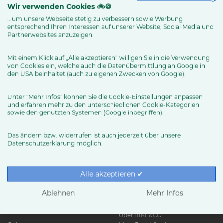
Wir verwenden Cookies 🚲🍪
...um unsere Webseite stetig zu verbessern sowie Werbung
entsprechend Ihren Interessen auf unserer Website, Social Media und
MEHR ERFAHREN
Partnerwebsites anzuzeigen.
Mit einem Klick auf „Alle akzeptieren“ willigen Sie in die Verwendung
von Cookies ein, welche auch die Datenübermittlung an Google in
den USA beinhaltet (auch zu eigenen Zwecken von Google).
Unter "Mehr Infos" können Sie die Cookie-Einstellungen anpassen
und erfahren mehr zu den unterschiedlichen Cookie-Kategorien
sowie den genutzten Systemen (Google inbegriffen).
Das ändern bzw. widerrufen ist auch jederzeit über unsere
Datenschutzerklärung möglich.
RUND UMS RAD
Exklusive BIKE&CO-
Marken
News & Trends
Alle akzeptieren ✔
Ratgeber
Produkttests
Ablehnen
Mehr Infos
HÄNDLER
Über BIKE&CO