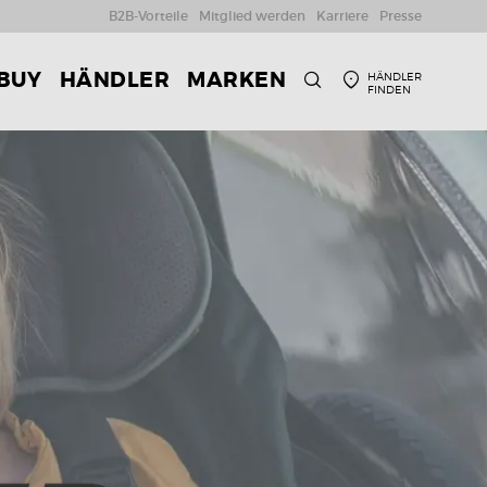
B2B-Vorteile
Mitglied werden
Karriere
Presse
 BUY
HÄNDLER
MARKEN
HÄNDLER
FINDEN
SUCHE