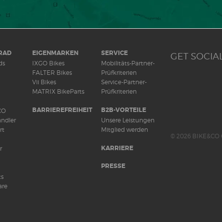
RAD
EIGENMARKEN
SERVICE
GET SOCIAL
ds
IXGO Bikes
Mobilitäts-Partner-
FALTER Bikes
Prüfkriterien
Vii Bikes
Service-Partner-
MATRIX BikeParts
Prüfkriterien
BARRIEREFREIHEIT
B2B-VORTEILE
CO
ndler
Unsere Leistungen
rt
Mitglied werden
© 2026 BIKE&CO 
KARRIERE
r
PRESSE
ts
are